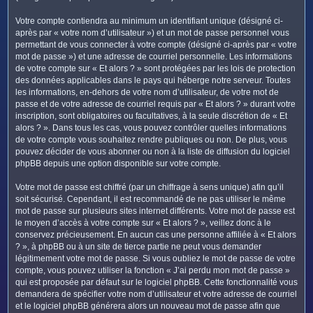
Votre compte contiendra au minimum un identifiant unique (désigné ci-
après par « votre nom d’utilisateur ») et un mot de passe personnel vous
permettant de vous connecter à votre compte (désigné ci-après par « votre
mot de passe ») et une adresse de courriel personnelle. Les informations
de votre compte sur « Et alors ? » sont protégées par les lois de protection
des données applicables dans le pays qui héberge notre serveur. Toutes
les informations, en-dehors de votre nom d’utilisateur, de votre mot de
passe et de votre adresse de courriel requis par « Et alors ? » durant votre
inscription, sont obligatoires ou facultatives, à la seule discrétion de « Et
alors ? ». Dans tous les cas, vous pouvez contrôler quelles informations
de votre compte vous souhaitez rendre publiques ou non. De plus, vous
pouvez décider de vous abonner ou non à la liste de diffusion du logiciel
phpBB depuis une option disponible sur votre compte.
Votre mot de passe est chiffré (par un chiffrage à sens unique) afin qu’il
soit sécurisé. Cependant, il est recommandé de ne pas utiliser le même
mot de passe sur plusieurs sites internet différents. Votre mot de passe est
le moyen d’accès à votre compte sur « Et alors ? », veillez donc à le
conservez précieusement. En aucun cas une personne affiliée à « Et alors
? », à phpBB ou à un site de tierce partie ne peut vous demander
légitimement votre mot de passe. Si vous oubliez le mot de passe de votre
compte, vous pouvez utiliser la fonction « J’ai perdu mon mot de passe »
qui est proposée par défaut sur le logiciel phpBB. Cette fonctionnalité vous
demandera de spécifier votre nom d’utilisateur et votre adresse de courriel
et le logiciel phpBB générera alors un nouveau mot de passe afin que