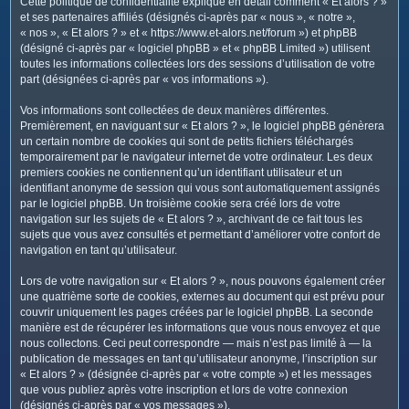
Cette politique de confidentialité explique en détail comment « Et alors ? »
c
et ses partenaires affiliés (désignés ci-après par « nous », « notre »,
h
« nos », « Et alors ? » et « https://www.et-alors.net/forum ») et phpBB
e
(désigné ci-après par « logiciel phpBB » et « phpBB Limited ») utilisent
toutes les informations collectées lors des sessions d’utilisation de votre
r
part (désignées ci-après par « vos informations »).
Vos informations sont collectées de deux manières différentes.
Premièrement, en naviguant sur « Et alors ? », le logiciel phpBB génèrera
un certain nombre de cookies qui sont de petits fichiers téléchargés
temporairement par le navigateur internet de votre ordinateur. Les deux
premiers cookies ne contiennent qu’un identifiant utilisateur et un
identifiant anonyme de session qui vous sont automatiquement assignés
par le logiciel phpBB. Un troisième cookie sera créé lors de votre
navigation sur les sujets de « Et alors ? », archivant de ce fait tous les
sujets que vous avez consultés et permettant d’améliorer votre confort de
navigation en tant qu’utilisateur.
Lors de votre navigation sur « Et alors ? », nous pouvons également créer
une quatrième sorte de cookies, externes au document qui est prévu pour
couvrir uniquement les pages créées par le logiciel phpBB. La seconde
manière est de récupérer les informations que vous nous envoyez et que
nous collectons. Ceci peut correspondre — mais n’est pas limité à — la
publication de messages en tant qu’utilisateur anonyme, l’inscription sur
« Et alors ? » (désignée ci-après par « votre compte ») et les messages
que vous publiez après votre inscription et lors de votre connexion
(désignés ci-après par « vos messages »).