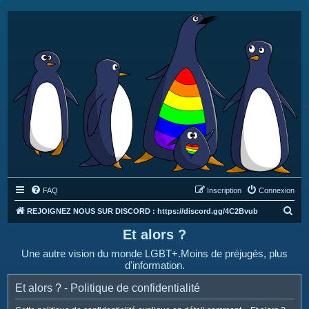
FAQ
Inscription
Connexion
R
REJOIGNEZ NOUS SUR DISCORD : https://discord.gg/4C2Bvub
e
Et alors ?
c
Une autre vision du monde LGBT+.Moins de préjugés, plus
h
d'information.
e
Et alors ? - Politique de confidentialité
r