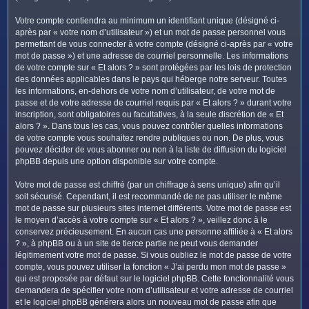
Votre compte contiendra au minimum un identifiant unique (désigné ci-
après par « votre nom d’utilisateur ») et un mot de passe personnel vous
permettant de vous connecter à votre compte (désigné ci-après par « votre
mot de passe ») et une adresse de courriel personnelle. Les informations
de votre compte sur « Et alors ? » sont protégées par les lois de protection
des données applicables dans le pays qui héberge notre serveur. Toutes
les informations, en-dehors de votre nom d’utilisateur, de votre mot de
passe et de votre adresse de courriel requis par « Et alors ? » durant votre
inscription, sont obligatoires ou facultatives, à la seule discrétion de « Et
alors ? ». Dans tous les cas, vous pouvez contrôler quelles informations
de votre compte vous souhaitez rendre publiques ou non. De plus, vous
pouvez décider de vous abonner ou non à la liste de diffusion du logiciel
phpBB depuis une option disponible sur votre compte.
Votre mot de passe est chiffré (par un chiffrage à sens unique) afin qu’il
soit sécurisé. Cependant, il est recommandé de ne pas utiliser le même
mot de passe sur plusieurs sites internet différents. Votre mot de passe est
le moyen d’accès à votre compte sur « Et alors ? », veillez donc à le
conservez précieusement. En aucun cas une personne affiliée à « Et alors
? », à phpBB ou à un site de tierce partie ne peut vous demander
légitimement votre mot de passe. Si vous oubliez le mot de passe de votre
compte, vous pouvez utiliser la fonction « J’ai perdu mon mot de passe »
qui est proposée par défaut sur le logiciel phpBB. Cette fonctionnalité vous
demandera de spécifier votre nom d’utilisateur et votre adresse de courriel
et le logiciel phpBB générera alors un nouveau mot de passe afin que