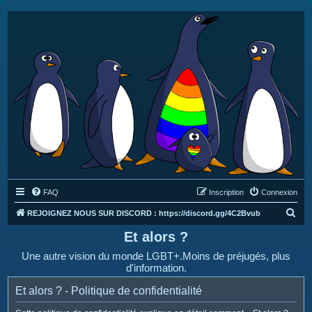
FAQ
Inscription
Connexion
R
REJOIGNEZ NOUS SUR DISCORD : https://discord.gg/4C2Bvub
e
Et alors ?
c
Une autre vision du monde LGBT+.Moins de préjugés, plus
h
d'information.
e
Et alors ? - Politique de confidentialité
r