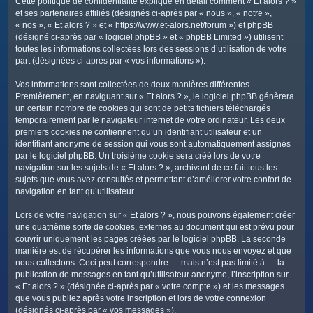
Cette politique de confidentialité explique en détail comment « Et alors ? »
c
et ses partenaires affiliés (désignés ci-après par « nous », « notre »,
h
« nos », « Et alors ? » et « https://www.et-alors.net/forum ») et phpBB
e
(désigné ci-après par « logiciel phpBB » et « phpBB Limited ») utilisent
toutes les informations collectées lors des sessions d’utilisation de votre
r
part (désignées ci-après par « vos informations »).
Vos informations sont collectées de deux manières différentes.
Premièrement, en naviguant sur « Et alors ? », le logiciel phpBB génèrera
un certain nombre de cookies qui sont de petits fichiers téléchargés
temporairement par le navigateur internet de votre ordinateur. Les deux
premiers cookies ne contiennent qu’un identifiant utilisateur et un
identifiant anonyme de session qui vous sont automatiquement assignés
par le logiciel phpBB. Un troisième cookie sera créé lors de votre
navigation sur les sujets de « Et alors ? », archivant de ce fait tous les
sujets que vous avez consultés et permettant d’améliorer votre confort de
navigation en tant qu’utilisateur.
Lors de votre navigation sur « Et alors ? », nous pouvons également créer
une quatrième sorte de cookies, externes au document qui est prévu pour
couvrir uniquement les pages créées par le logiciel phpBB. La seconde
manière est de récupérer les informations que vous nous envoyez et que
nous collectons. Ceci peut correspondre — mais n’est pas limité à — la
publication de messages en tant qu’utilisateur anonyme, l’inscription sur
« Et alors ? » (désignée ci-après par « votre compte ») et les messages
que vous publiez après votre inscription et lors de votre connexion
(désignés ci-après par « vos messages »).