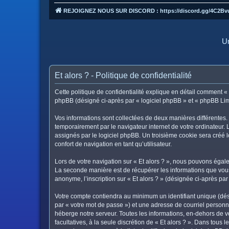
REJOIGNEZ NOUS SUR DISCORD : https://discord.gg/4C2Bv
Un
Et alors ? - Politique de confidentialité
Cette politique de confidentialité explique en détail comment « Et
phpBB (désigné ci-après par « logiciel phpBB » et « phpBB Limite
Vos informations sont collectées de deux manières différentes. 
temporairement par le navigateur internet de votre ordinateur.
assignés par le logiciel phpBB. Un troisième cookie sera créé lo
confort de navigation en tant qu’utilisateur.
Lors de votre navigation sur « Et alors ? », nous pouvons éga
La seconde manière est de récupérer les informations que vous
anonyme, l’inscription sur « Et alors ? » (désignée ci-après pa
Votre compte contiendra au minimum un identifiant unique (dés
par « votre mot de passe ») et une adresse de courriel personne
héberge notre serveur. Toutes les informations, en-dehors de vot
facultatives, à la seule discrétion de « Et alors ? ». Dans tou