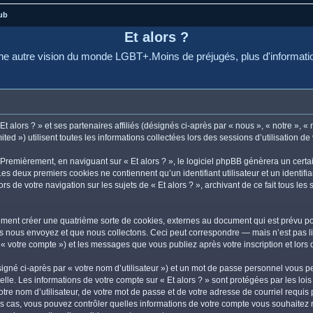
ub
Et alors ?
e autre vision du monde LGBT+.Moins de préjugés, plus d'informati
 alors ? » et ses partenaires affiliés (désignés ci-après par « nous », « notre », « n
d ») utilisent toutes les informations collectées lors des sessions d’utilisation de 
Premièrement, en naviguant sur « Et alors ? », le logiciel phpBB génèrera un certa
 Les deux premiers cookies ne contiennent qu’un identifiant utilisateur et un ident
rs de votre navigation sur les sujets de « Et alors ? », archivant de ce fait tous le
lement créer une quatrième sorte de cookies, externes au document qui est prévu po
 nous envoyez et que nous collectons. Ceci peut correspondre — mais n’est pas lim
r « votre compte ») et les messages que vous publiez après votre inscription et lor
igné ci-après par « votre nom d’utilisateur ») et un mot de passe personnel vous p
lle. Les informations de votre compte sur « Et alors ? » sont protégées par les lo
re nom d’utilisateur, de votre mot de passe et de votre adresse de courriel requis pa
s les cas, vous pouvez contrôler quelles informations de votre compte vous souhait