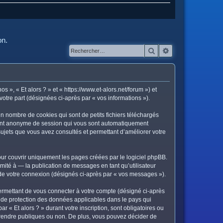
on.
Rechercher
Recherche avanc
os », « Et alors ? » et « https://www.et-alors.net/forum ») et
votre part (désignées ci-après par « vos informations »).
in nombre de cookies qui sont de petits fichiers téléchargés
ifiant anonyme de session qui vous sont automatiquement
s sujets que vous avez consultés et permettant d’améliorer votre
ur couvrir uniquement les pages créées par le logiciel phpBB.
ité à — la publication de messages en tant qu’utilisateur
s de votre connexion (désignés ci-après par « vos messages »).
ermettant de vous connecter à votre compte (désigné ci-après
is de protection des données applicables dans le pays qui
r « Et alors ? » durant votre inscription, sont obligatoires ou
ez rendre publiques ou non. De plus, vous pouvez décider de