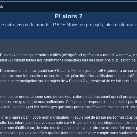
ub
Et alors ?
e autre vision du monde LGBT+.Moins de préjugés, plus d'informati
 alors ? » et ses partenaires affiliés (désignés ci-après par « nous », « notre », « n
d ») utilisent toutes les informations collectées lors des sessions d’utilisation de 
Premièrement, en naviguant sur « Et alors ? », le logiciel phpBB génèrera un certa
 Les deux premiers cookies ne contiennent qu’un identifiant utilisateur et un ident
rs de votre navigation sur les sujets de « Et alors ? », archivant de ce fait tous le
lement créer une quatrième sorte de cookies, externes au document qui est prévu po
 nous envoyez et que nous collectons. Ceci peut correspondre — mais n’est pas lim
r « votre compte ») et les messages que vous publiez après votre inscription et lor
igné ci-après par « votre nom d’utilisateur ») et un mot de passe personnel vous p
lle. Les informations de votre compte sur « Et alors ? » sont protégées par les lo
re nom d’utilisateur, de votre mot de passe et de votre adresse de courriel requis pa
s les cas, vous pouvez contrôler quelles informations de votre compte vous souhait