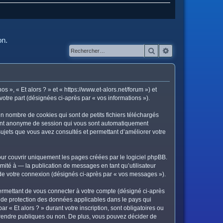
on.
Rechercher
Recherche avanc
os », « Et alors ? » et « https://www.et-alors.net/forum ») et
votre part (désignées ci-après par « vos informations »).
in nombre de cookies qui sont de petits fichiers téléchargés
ifiant anonyme de session qui vous sont automatiquement
s sujets que vous avez consultés et permettant d’améliorer votre
ur couvrir uniquement les pages créées par le logiciel phpBB.
ité à — la publication de messages en tant qu’utilisateur
s de votre connexion (désignés ci-après par « vos messages »).
ermettant de vous connecter à votre compte (désigné ci-après
is de protection des données applicables dans le pays qui
r « Et alors ? » durant votre inscription, sont obligatoires ou
ez rendre publiques ou non. De plus, vous pouvez décider de