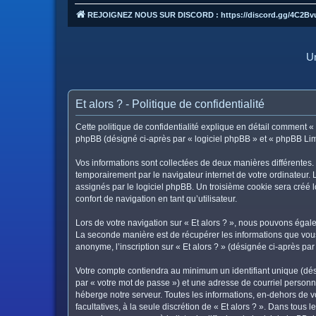
REJOIGNEZ NOUS SUR DISCORD : https://discord.gg/4C2Bv
Un
Et alors ? - Politique de confidentialité
Cette politique de confidentialité explique en détail comment « Et
phpBB (désigné ci-après par « logiciel phpBB » et « phpBB Limite
Vos informations sont collectées de deux manières différentes. 
temporairement par le navigateur internet de votre ordinateur.
assignés par le logiciel phpBB. Un troisième cookie sera créé lo
confort de navigation en tant qu’utilisateur.
Lors de votre navigation sur « Et alors ? », nous pouvons éga
La seconde manière est de récupérer les informations que vous
anonyme, l’inscription sur « Et alors ? » (désignée ci-après pa
Votre compte contiendra au minimum un identifiant unique (dés
par « votre mot de passe ») et une adresse de courriel personne
héberge notre serveur. Toutes les informations, en-dehors de vot
facultatives, à la seule discrétion de « Et alors ? ». Dans tou