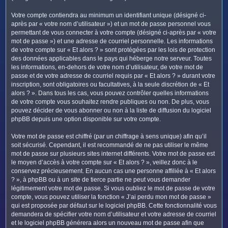
Votre compte contiendra au minimum un identifiant unique (désigné ci-
après par « votre nom d’utilisateur ») et un mot de passe personnel vous
permettant de vous connecter à votre compte (désigné ci-après par « votre
mot de passe ») et une adresse de courriel personnelle. Les informations
de votre compte sur « Et alors ? » sont protégées par les lois de protection
des données applicables dans le pays qui héberge notre serveur. Toutes
les informations, en-dehors de votre nom d’utilisateur, de votre mot de
passe et de votre adresse de courriel requis par « Et alors ? » durant votre
inscription, sont obligatoires ou facultatives, à la seule discrétion de « Et
alors ? ». Dans tous les cas, vous pouvez contrôler quelles informations
de votre compte vous souhaitez rendre publiques ou non. De plus, vous
pouvez décider de vous abonner ou non à la liste de diffusion du logiciel
phpBB depuis une option disponible sur votre compte.
Votre mot de passe est chiffré (par un chiffrage à sens unique) afin qu’il
soit sécurisé. Cependant, il est recommandé de ne pas utiliser le même
mot de passe sur plusieurs sites internet différents. Votre mot de passe est
le moyen d’accès à votre compte sur « Et alors ? », veillez donc à le
conservez précieusement. En aucun cas une personne affiliée à « Et alors
? », à phpBB ou à un site de tierce partie ne peut vous demander
légitimement votre mot de passe. Si vous oubliez le mot de passe de votre
compte, vous pouvez utiliser la fonction « J’ai perdu mon mot de passe »
qui est proposée par défaut sur le logiciel phpBB. Cette fonctionnalité vous
demandera de spécifier votre nom d’utilisateur et votre adresse de courriel
et le logiciel phpBB générera alors un nouveau mot de passe afin que