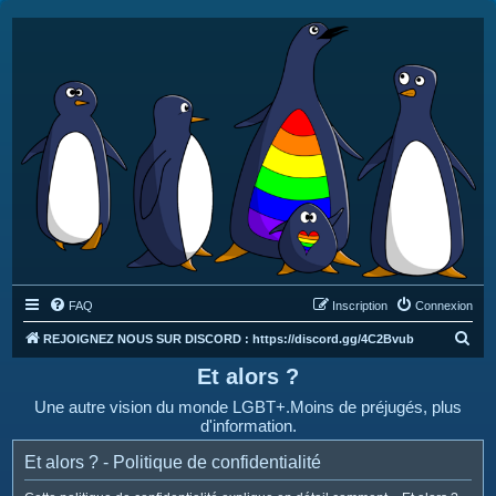
FAQ
Inscription
Connexion
R
REJOIGNEZ NOUS SUR DISCORD : https://discord.gg/4C2Bvub
e
Et alors ?
c
Une autre vision du monde LGBT+.Moins de préjugés, plus
h
d'information.
e
Et alors ? - Politique de confidentialité
r