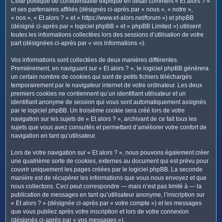
Cette politique de confidentialité explique en détail comment « Et alors ? »
c
et ses partenaires affiliés (désignés ci-après par « nous », « notre »,
h
« nos », « Et alors ? » et « https://www.et-alors.net/forum ») et phpBB
e
(désigné ci-après par « logiciel phpBB » et « phpBB Limited ») utilisent
toutes les informations collectées lors des sessions d’utilisation de votre
r
part (désignées ci-après par « vos informations »).
Vos informations sont collectées de deux manières différentes.
Premièrement, en naviguant sur « Et alors ? », le logiciel phpBB génèrera
un certain nombre de cookies qui sont de petits fichiers téléchargés
temporairement par le navigateur internet de votre ordinateur. Les deux
premiers cookies ne contiennent qu’un identifiant utilisateur et un
identifiant anonyme de session qui vous sont automatiquement assignés
par le logiciel phpBB. Un troisième cookie sera créé lors de votre
navigation sur les sujets de « Et alors ? », archivant de ce fait tous les
sujets que vous avez consultés et permettant d’améliorer votre confort de
navigation en tant qu’utilisateur.
Lors de votre navigation sur « Et alors ? », nous pouvons également créer
une quatrième sorte de cookies, externes au document qui est prévu pour
couvrir uniquement les pages créées par le logiciel phpBB. La seconde
manière est de récupérer les informations que vous nous envoyez et que
nous collectons. Ceci peut correspondre — mais n’est pas limité à — la
publication de messages en tant qu’utilisateur anonyme, l’inscription sur
« Et alors ? » (désignée ci-après par « votre compte ») et les messages
que vous publiez après votre inscription et lors de votre connexion
(désignés ci-après par « vos messages »).