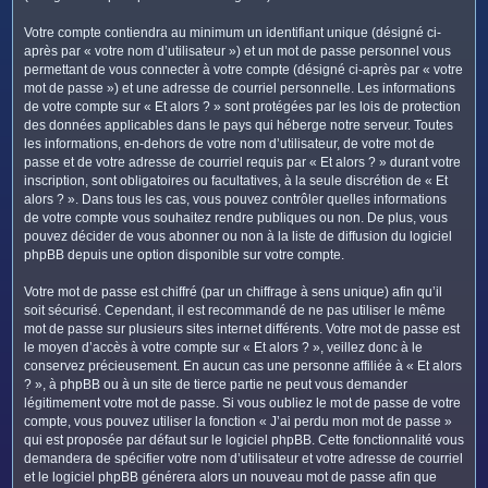
Votre compte contiendra au minimum un identifiant unique (désigné ci-
après par « votre nom d’utilisateur ») et un mot de passe personnel vous
permettant de vous connecter à votre compte (désigné ci-après par « votre
mot de passe ») et une adresse de courriel personnelle. Les informations
de votre compte sur « Et alors ? » sont protégées par les lois de protection
des données applicables dans le pays qui héberge notre serveur. Toutes
les informations, en-dehors de votre nom d’utilisateur, de votre mot de
passe et de votre adresse de courriel requis par « Et alors ? » durant votre
inscription, sont obligatoires ou facultatives, à la seule discrétion de « Et
alors ? ». Dans tous les cas, vous pouvez contrôler quelles informations
de votre compte vous souhaitez rendre publiques ou non. De plus, vous
pouvez décider de vous abonner ou non à la liste de diffusion du logiciel
phpBB depuis une option disponible sur votre compte.
Votre mot de passe est chiffré (par un chiffrage à sens unique) afin qu’il
soit sécurisé. Cependant, il est recommandé de ne pas utiliser le même
mot de passe sur plusieurs sites internet différents. Votre mot de passe est
le moyen d’accès à votre compte sur « Et alors ? », veillez donc à le
conservez précieusement. En aucun cas une personne affiliée à « Et alors
? », à phpBB ou à un site de tierce partie ne peut vous demander
légitimement votre mot de passe. Si vous oubliez le mot de passe de votre
compte, vous pouvez utiliser la fonction « J’ai perdu mon mot de passe »
qui est proposée par défaut sur le logiciel phpBB. Cette fonctionnalité vous
demandera de spécifier votre nom d’utilisateur et votre adresse de courriel
et le logiciel phpBB générera alors un nouveau mot de passe afin que