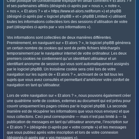
Cette politique de confidentialité explique en détail comment « Et alors ? »
c
et ses partenaires affiliés (désignés ci-après par « nous », « notre »,
h
« nos », « Et alors ? » et « https://www.et-alors.net/forum ») et phpBB
e
(désigné ci-après par « logiciel phpBB » et « phpBB Limited ») utilisent
toutes les informations collectées lors des sessions d’utilisation de votre
r
part (désignées ci-après par « vos informations »).
Vos informations sont collectées de deux manières différentes.
Premièrement, en naviguant sur « Et alors ? », le logiciel phpBB génèrera
un certain nombre de cookies qui sont de petits fichiers téléchargés
temporairement par le navigateur internet de votre ordinateur. Les deux
premiers cookies ne contiennent qu’un identifiant utilisateur et un
identifiant anonyme de session qui vous sont automatiquement assignés
par le logiciel phpBB. Un troisième cookie sera créé lors de votre
navigation sur les sujets de « Et alors ? », archivant de ce fait tous les
sujets que vous avez consultés et permettant d’améliorer votre confort de
navigation en tant qu’utilisateur.
Lors de votre navigation sur « Et alors ? », nous pouvons également créer
une quatrième sorte de cookies, externes au document qui est prévu pour
couvrir uniquement les pages créées par le logiciel phpBB. La seconde
manière est de récupérer les informations que vous nous envoyez et que
nous collectons. Ceci peut correspondre — mais n’est pas limité à — la
publication de messages en tant qu’utilisateur anonyme, l’inscription sur
« Et alors ? » (désignée ci-après par « votre compte ») et les messages
que vous publiez après votre inscription et lors de votre connexion
(désignés ci-après par « vos messages »).