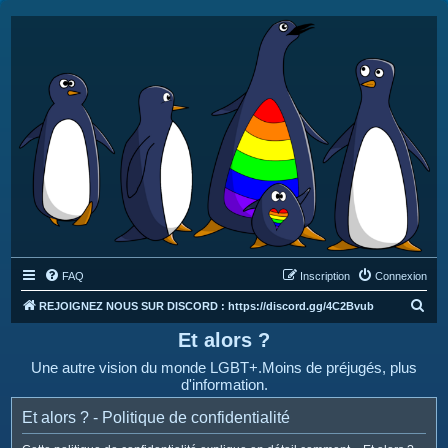
FAQ
Inscription
Connexion
R
REJOIGNEZ NOUS SUR DISCORD : https://discord.gg/4C2Bvub
e
Et alors ?
c
Une autre vision du monde LGBT+.Moins de préjugés, plus
h
d'information.
e
Et alors ? - Politique de confidentialité
r