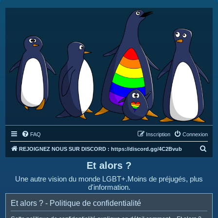
FAQ
Inscription
Connexion
R
REJOIGNEZ NOUS SUR DISCORD : https://discord.gg/4C2Bvub
e
Et alors ?
c
Une autre vision du monde LGBT+.Moins de préjugés, plus
h
d'information.
e
Et alors ? - Politique de confidentialité
r