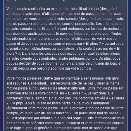
Votre compte contiendra au minimum un identifiant unique (désigné ci-
après par « votre nom d’utilisateur ») et un mot de passe personnel vous
permettant de vous connecter à votre compte (désigné ci-après par « votre
mot de passe ») et une adresse de courriel personnelle. Les informations
de votre compte sur « Et alors ? » sont protégées par les lois de protection
des données applicables dans le pays qui héberge notre serveur. Toutes
les informations, en-dehors de votre nom d’utilisateur, de votre mot de
passe et de votre adresse de courriel requis par « Et alors ? » durant votre
inscription, sont obligatoires ou facultatives, à la seule discrétion de « Et
alors ? ». Dans tous les cas, vous pouvez contrôler quelles informations
de votre compte vous souhaitez rendre publiques ou non. De plus, vous
pouvez décider de vous abonner ou non à la liste de diffusion du logiciel
phpBB depuis une option disponible sur votre compte.
Votre mot de passe est chiffré (par un chiffrage à sens unique) afin qu’il
soit sécurisé. Cependant, il est recommandé de ne pas utiliser le même
mot de passe sur plusieurs sites internet différents. Votre mot de passe est
le moyen d’accès à votre compte sur « Et alors ? », veillez donc à le
conservez précieusement. En aucun cas une personne affiliée à « Et alors
? », à phpBB ou à un site de tierce partie ne peut vous demander
légitimement votre mot de passe. Si vous oubliez le mot de passe de votre
compte, vous pouvez utiliser la fonction « J’ai perdu mon mot de passe »
qui est proposée par défaut sur le logiciel phpBB. Cette fonctionnalité vous
demandera de spécifier votre nom d’utilisateur et votre adresse de courriel
et le logiciel phpBB générera alors un nouveau mot de passe afin que