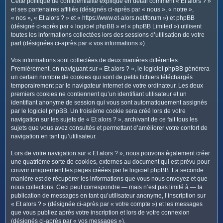
Cette politique de confidentialité explique en détail comment « Et alors ? »
c
et ses partenaires affiliés (désignés ci-après par « nous », « notre »,
h
« nos », « Et alors ? » et « https://www.et-alors.net/forum ») et phpBB
e
(désigné ci-après par « logiciel phpBB » et « phpBB Limited ») utilisent
toutes les informations collectées lors des sessions d’utilisation de votre
r
part (désignées ci-après par « vos informations »).
Vos informations sont collectées de deux manières différentes.
Premièrement, en naviguant sur « Et alors ? », le logiciel phpBB génèrera
un certain nombre de cookies qui sont de petits fichiers téléchargés
temporairement par le navigateur internet de votre ordinateur. Les deux
premiers cookies ne contiennent qu’un identifiant utilisateur et un
identifiant anonyme de session qui vous sont automatiquement assignés
par le logiciel phpBB. Un troisième cookie sera créé lors de votre
navigation sur les sujets de « Et alors ? », archivant de ce fait tous les
sujets que vous avez consultés et permettant d’améliorer votre confort de
navigation en tant qu’utilisateur.
Lors de votre navigation sur « Et alors ? », nous pouvons également créer
une quatrième sorte de cookies, externes au document qui est prévu pour
couvrir uniquement les pages créées par le logiciel phpBB. La seconde
manière est de récupérer les informations que vous nous envoyez et que
nous collectons. Ceci peut correspondre — mais n’est pas limité à — la
publication de messages en tant qu’utilisateur anonyme, l’inscription sur
« Et alors ? » (désignée ci-après par « votre compte ») et les messages
que vous publiez après votre inscription et lors de votre connexion
(désignés ci-après par « vos messages »).