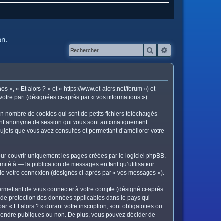
on.
Rechercher
Recherche avanc
os », « Et alors ? » et « https://www.et-alors.net/forum ») et
votre part (désignées ci-après par « vos informations »).
in nombre de cookies qui sont de petits fichiers téléchargés
ifiant anonyme de session qui vous sont automatiquement
s sujets que vous avez consultés et permettant d’améliorer votre
ur couvrir uniquement les pages créées par le logiciel phpBB.
ité à — la publication de messages en tant qu’utilisateur
s de votre connexion (désignés ci-après par « vos messages »).
ermettant de vous connecter à votre compte (désigné ci-après
is de protection des données applicables dans le pays qui
r « Et alors ? » durant votre inscription, sont obligatoires ou
ez rendre publiques ou non. De plus, vous pouvez décider de