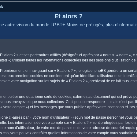
ub
Et alors ?
e autre vision du monde LGBT+.Moins de préjugés, plus d'informati
 alors ? » et ses partenaires affiliés (désignés ci-après par « nous », « notre », « n
d ») utilisent toutes les informations collectées lors des sessions d’utilisation de 
Premièrement, en naviguant sur « Et alors ? », le logiciel phpBB génèrera un certa
 Les deux premiers cookies ne contiennent qu’un identifiant utilisateur et un ident
rs de votre navigation sur les sujets de « Et alors ? », archivant de ce fait tous le
lement créer une quatrième sorte de cookies, externes au document qui est prévu po
 nous envoyez et que nous collectons. Ceci peut correspondre — mais n’est pas lim
r « votre compte ») et les messages que vous publiez après votre inscription et lor
igné ci-après par « votre nom d’utilisateur ») et un mot de passe personnel vous p
lle. Les informations de votre compte sur « Et alors ? » sont protégées par les lo
re nom d’utilisateur, de votre mot de passe et de votre adresse de courriel requis pa
s les cas, vous pouvez contrôler quelles informations de votre compte vous souhait