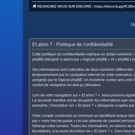
REJOIGNEZ NOUS SUR DISCORD : https://discord.gg/4C2Bv
Un
Et alors ? - Politique de confidentialité
Cette politique de confidentialité explique en détail comment « Et
phpBB (désigné ci-après par « logiciel phpBB » et « phpBB Limite
Vos informations sont collectées de deux manières différentes. 
temporairement par le navigateur internet de votre ordinateur.
assignés par le logiciel phpBB. Un troisième cookie sera créé lo
confort de navigation en tant qu’utilisateur.
Lors de votre navigation sur « Et alors ? », nous pouvons éga
La seconde manière est de récupérer les informations que vous
anonyme, l’inscription sur « Et alors ? » (désignée ci-après pa
Votre compte contiendra au minimum un identifiant unique (dés
par « votre mot de passe ») et une adresse de courriel personne
héberge notre serveur. Toutes les informations, en-dehors de vot
facultatives, à la seule discrétion de « Et alors ? ». Dans tou