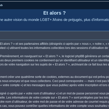
ub
Et alors ?
e autre vision du monde LGBT+.Moins de préjugés, plus d'informati
 alors ? » et ses partenaires affiliés (désignés ci-après par « nous », « notre », « n
d ») utilisent toutes les informations collectées lors des sessions d’utilisation de 
Premièrement, en naviguant sur « Et alors ? », le logiciel phpBB génèrera un certa
 Les deux premiers cookies ne contiennent qu’un identifiant utilisateur et un ident
rs de votre navigation sur les sujets de « Et alors ? », archivant de ce fait tous le
lement créer une quatrième sorte de cookies, externes au document qui est prévu po
 nous envoyez et que nous collectons. Ceci peut correspondre — mais n’est pas lim
r « votre compte ») et les messages que vous publiez après votre inscription et lor
igné ci-après par « votre nom d’utilisateur ») et un mot de passe personnel vous p
lle. Les informations de votre compte sur « Et alors ? » sont protégées par les lo
re nom d’utilisateur, de votre mot de passe et de votre adresse de courriel requis pa
s les cas, vous pouvez contrôler quelles informations de votre compte vous souhait