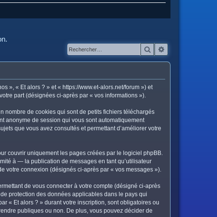
on.
Rechercher
Recherche avanc
os », « Et alors ? » et « https://www.et-alors.net/forum ») et
votre part (désignées ci-après par « vos informations »).
in nombre de cookies qui sont de petits fichiers téléchargés
ifiant anonyme de session qui vous sont automatiquement
s sujets que vous avez consultés et permettant d’améliorer votre
ur couvrir uniquement les pages créées par le logiciel phpBB.
ité à — la publication de messages en tant qu’utilisateur
s de votre connexion (désignés ci-après par « vos messages »).
ermettant de vous connecter à votre compte (désigné ci-après
is de protection des données applicables dans le pays qui
r « Et alors ? » durant votre inscription, sont obligatoires ou
ez rendre publiques ou non. De plus, vous pouvez décider de