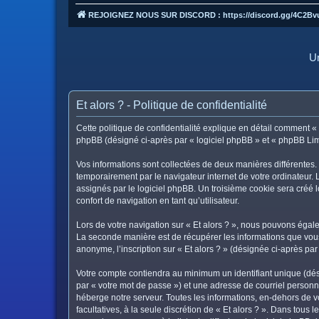
REJOIGNEZ NOUS SUR DISCORD : https://discord.gg/4C2Bv
Un
Et alors ? - Politique de confidentialité
Cette politique de confidentialité explique en détail comment « Et
phpBB (désigné ci-après par « logiciel phpBB » et « phpBB Limite
Vos informations sont collectées de deux manières différentes. 
temporairement par le navigateur internet de votre ordinateur.
assignés par le logiciel phpBB. Un troisième cookie sera créé lo
confort de navigation en tant qu’utilisateur.
Lors de votre navigation sur « Et alors ? », nous pouvons éga
La seconde manière est de récupérer les informations que vous
anonyme, l’inscription sur « Et alors ? » (désignée ci-après pa
Votre compte contiendra au minimum un identifiant unique (dés
par « votre mot de passe ») et une adresse de courriel personne
héberge notre serveur. Toutes les informations, en-dehors de vot
facultatives, à la seule discrétion de « Et alors ? ». Dans tou