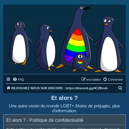
FAQ
Inscription
Connexion
R
REJOIGNEZ NOUS SUR DISCORD : https://discord.gg/4C2Bvub
e
Et alors ?
c
Une autre vision du monde LGBT+.Moins de préjugés, plus
h
d'information.
e
Et alors ? - Politique de confidentialité
r