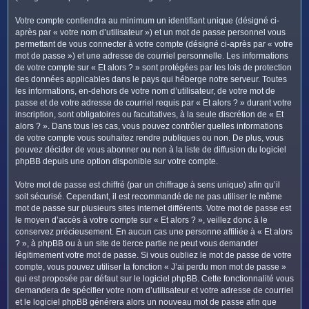
Votre compte contiendra au minimum un identifiant unique (désigné ci-
après par « votre nom d’utilisateur ») et un mot de passe personnel vous
permettant de vous connecter à votre compte (désigné ci-après par « votre
mot de passe ») et une adresse de courriel personnelle. Les informations
de votre compte sur « Et alors ? » sont protégées par les lois de protection
des données applicables dans le pays qui héberge notre serveur. Toutes
les informations, en-dehors de votre nom d’utilisateur, de votre mot de
passe et de votre adresse de courriel requis par « Et alors ? » durant votre
inscription, sont obligatoires ou facultatives, à la seule discrétion de « Et
alors ? ». Dans tous les cas, vous pouvez contrôler quelles informations
de votre compte vous souhaitez rendre publiques ou non. De plus, vous
pouvez décider de vous abonner ou non à la liste de diffusion du logiciel
phpBB depuis une option disponible sur votre compte.
Votre mot de passe est chiffré (par un chiffrage à sens unique) afin qu’il
soit sécurisé. Cependant, il est recommandé de ne pas utiliser le même
mot de passe sur plusieurs sites internet différents. Votre mot de passe est
le moyen d’accès à votre compte sur « Et alors ? », veillez donc à le
conservez précieusement. En aucun cas une personne affiliée à « Et alors
? », à phpBB ou à un site de tierce partie ne peut vous demander
légitimement votre mot de passe. Si vous oubliez le mot de passe de votre
compte, vous pouvez utiliser la fonction « J’ai perdu mon mot de passe »
qui est proposée par défaut sur le logiciel phpBB. Cette fonctionnalité vous
demandera de spécifier votre nom d’utilisateur et votre adresse de courriel
et le logiciel phpBB générera alors un nouveau mot de passe afin que