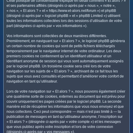
Cette politique de confidentialité explique en détail comment « Et alors ? »
c
et ses partenaires affiliés (désignés ci-après par « nous », « notre »,
h
« nos », « Et alors ? » et « https://www.et-alors.net/forum ») et phpBB
e
(désigné ci-après par « logiciel phpBB » et « phpBB Limited ») utilisent
toutes les informations collectées lors des sessions d’utilisation de votre
r
part (désignées ci-après par « vos informations »).
Vos informations sont collectées de deux manières différentes.
Premièrement, en naviguant sur « Et alors ? », le logiciel phpBB génèrera
un certain nombre de cookies qui sont de petits fichiers téléchargés
temporairement par le navigateur internet de votre ordinateur. Les deux
premiers cookies ne contiennent qu’un identifiant utilisateur et un
identifiant anonyme de session qui vous sont automatiquement assignés
par le logiciel phpBB. Un troisième cookie sera créé lors de votre
navigation sur les sujets de « Et alors ? », archivant de ce fait tous les
sujets que vous avez consultés et permettant d’améliorer votre confort de
navigation en tant qu’utilisateur.
Lors de votre navigation sur « Et alors ? », nous pouvons également créer
une quatrième sorte de cookies, externes au document qui est prévu pour
couvrir uniquement les pages créées par le logiciel phpBB. La seconde
manière est de récupérer les informations que vous nous envoyez et que
nous collectons. Ceci peut correspondre — mais n’est pas limité à — la
publication de messages en tant qu’utilisateur anonyme, l’inscription sur
« Et alors ? » (désignée ci-après par « votre compte ») et les messages
que vous publiez après votre inscription et lors de votre connexion
(désignés ci-après par « vos messages »).