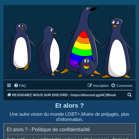
FAQ
Inscription
Connexion
R
REJOIGNEZ NOUS SUR DISCORD : https://discord.gg/4C2Bvub
e
Et alors ?
c
Une autre vision du monde LGBT+.Moins de préjugés, plus
h
d'information.
e
Et alors ? - Politique de confidentialité
r