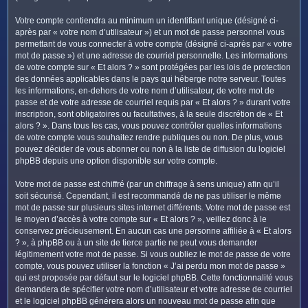
Votre compte contiendra au minimum un identifiant unique (désigné ci-
après par « votre nom d’utilisateur ») et un mot de passe personnel vous
permettant de vous connecter à votre compte (désigné ci-après par « votre
mot de passe ») et une adresse de courriel personnelle. Les informations
de votre compte sur « Et alors ? » sont protégées par les lois de protection
des données applicables dans le pays qui héberge notre serveur. Toutes
les informations, en-dehors de votre nom d’utilisateur, de votre mot de
passe et de votre adresse de courriel requis par « Et alors ? » durant votre
inscription, sont obligatoires ou facultatives, à la seule discrétion de « Et
alors ? ». Dans tous les cas, vous pouvez contrôler quelles informations
de votre compte vous souhaitez rendre publiques ou non. De plus, vous
pouvez décider de vous abonner ou non à la liste de diffusion du logiciel
phpBB depuis une option disponible sur votre compte.
Votre mot de passe est chiffré (par un chiffrage à sens unique) afin qu’il
soit sécurisé. Cependant, il est recommandé de ne pas utiliser le même
mot de passe sur plusieurs sites internet différents. Votre mot de passe est
le moyen d’accès à votre compte sur « Et alors ? », veillez donc à le
conservez précieusement. En aucun cas une personne affiliée à « Et alors
? », à phpBB ou à un site de tierce partie ne peut vous demander
légitimement votre mot de passe. Si vous oubliez le mot de passe de votre
compte, vous pouvez utiliser la fonction « J’ai perdu mon mot de passe »
qui est proposée par défaut sur le logiciel phpBB. Cette fonctionnalité vous
demandera de spécifier votre nom d’utilisateur et votre adresse de courriel
et le logiciel phpBB générera alors un nouveau mot de passe afin que