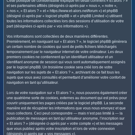
Cette politique de confidentialité explique en détail comment « Et alors ? »
c
et ses partenaires affiliés (désignés ci-après par « nous », « notre »,
h
« nos », « Et alors ? » et « https://www.et-alors.net/forum ») et phpBB
e
(désigné ci-après par « logiciel phpBB » et « phpBB Limited ») utilisent
toutes les informations collectées lors des sessions d’utilisation de votre
r
part (désignées ci-après par « vos informations »).
Vos informations sont collectées de deux manières différentes.
Premièrement, en naviguant sur « Et alors ? », le logiciel phpBB génèrera
un certain nombre de cookies qui sont de petits fichiers téléchargés
temporairement par le navigateur internet de votre ordinateur. Les deux
premiers cookies ne contiennent qu’un identifiant utilisateur et un
identifiant anonyme de session qui vous sont automatiquement assignés
par le logiciel phpBB. Un troisième cookie sera créé lors de votre
navigation sur les sujets de « Et alors ? », archivant de ce fait tous les
sujets que vous avez consultés et permettant d’améliorer votre confort de
navigation en tant qu’utilisateur.
Lors de votre navigation sur « Et alors ? », nous pouvons également créer
une quatrième sorte de cookies, externes au document qui est prévu pour
couvrir uniquement les pages créées par le logiciel phpBB. La seconde
manière est de récupérer les informations que vous nous envoyez et que
nous collectons. Ceci peut correspondre — mais n’est pas limité à — la
publication de messages en tant qu’utilisateur anonyme, l’inscription sur
« Et alors ? » (désignée ci-après par « votre compte ») et les messages
que vous publiez après votre inscription et lors de votre connexion
(désignés ci-après par « vos messages »).