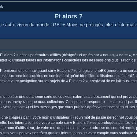
ub
Et alors ?
e autre vision du monde LGBT+.Moins de préjugés, plus d'informati
 alors ? » et ses partenaires affiliés (désignés ci-après par « nous », « notre », « n
d ») utilisent toutes les informations collectées lors des sessions d’utilisation de 
Premièrement, en naviguant sur « Et alors ? », le logiciel phpBB génèrera un certa
 Les deux premiers cookies ne contiennent qu’un identifiant utilisateur et un ident
rs de votre navigation sur les sujets de « Et alors ? », archivant de ce fait tous le
lement créer une quatrième sorte de cookies, externes au document qui est prévu po
 nous envoyez et que nous collectons. Ceci peut correspondre — mais n’est pas lim
r « votre compte ») et les messages que vous publiez après votre inscription et lor
igné ci-après par « votre nom d’utilisateur ») et un mot de passe personnel vous p
lle. Les informations de votre compte sur « Et alors ? » sont protégées par les lo
re nom d’utilisateur, de votre mot de passe et de votre adresse de courriel requis pa
s les cas, vous pouvez contrôler quelles informations de votre compte vous souhait