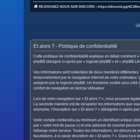
REJOIGNEZ NOUS SUR DISCORD : https://discord.gg/4C2Bv
Un
Et alors ? - Politique de confidentialité
Cette politique de confidentialité explique en détail comment « Et
phpBB (désigné ci-après par « logiciel phpBB » et « phpBB Limite
Vos informations sont collectées de deux manières différentes. 
temporairement par le navigateur internet de votre ordinateur.
assignés par le logiciel phpBB. Un troisième cookie sera créé lo
confort de navigation en tant qu’utilisateur.
Lors de votre navigation sur « Et alors ? », nous pouvons éga
La seconde manière est de récupérer les informations que vous
anonyme, l’inscription sur « Et alors ? » (désignée ci-après pa
Votre compte contiendra au minimum un identifiant unique (dés
par « votre mot de passe ») et une adresse de courriel personne
héberge notre serveur. Toutes les informations, en-dehors de vot
facultatives, à la seule discrétion de « Et alors ? ». Dans tou