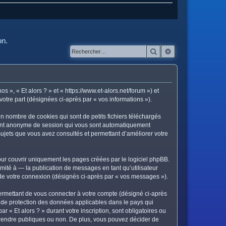
on.
Rechercher
Recherche avanc
os », « Et alors ? » et « https://www.et-alors.net/forum ») et
votre part (désignées ci-après par « vos informations »).
in nombre de cookies qui sont de petits fichiers téléchargés
ifiant anonyme de session qui vous sont automatiquement
s sujets que vous avez consultés et permettant d’améliorer votre
ur couvrir uniquement les pages créées par le logiciel phpBB.
ité à — la publication de messages en tant qu’utilisateur
s de votre connexion (désignés ci-après par « vos messages »).
ermettant de vous connecter à votre compte (désigné ci-après
is de protection des données applicables dans le pays qui
r « Et alors ? » durant votre inscription, sont obligatoires ou
ez rendre publiques ou non. De plus, vous pouvez décider de