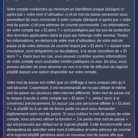
Votre compte contiendra au minimum un identifiant unique (désigné ci-
après par « votre nom d’utilisateur ») et un mot de passe personnel vous
permettant de vous connecter à votre compte (désigné ci-après par « votre
mot de passe ») et une adresse de courriel personnelle. Les informations
de votre compte sur « Et alors ? » sont protégées par les lois de protection
des données applicables dans le pays qui héberge notre serveur. Toutes
les informations, en-dehors de votre nom d’utilisateur, de votre mot de
passe et de votre adresse de courriel requis par « Et alors ? » durant votre
inscription, sont obligatoires ou facultatives, à la seule discrétion de « Et
alors ? ». Dans tous les cas, vous pouvez contrôler quelles informations
de votre compte vous souhaitez rendre publiques ou non. De plus, vous
pouvez décider de vous abonner ou non à la liste de diffusion du logiciel
phpBB depuis une option disponible sur votre compte.
Votre mot de passe est chiffré (par un chiffrage à sens unique) afin qu’il
soit sécurisé. Cependant, il est recommandé de ne pas utiliser le même
mot de passe sur plusieurs sites internet différents. Votre mot de passe est
le moyen d’accès à votre compte sur « Et alors ? », veillez donc à le
conservez précieusement. En aucun cas une personne affiliée à « Et alors
? », à phpBB ou à un site de tierce partie ne peut vous demander
légitimement votre mot de passe. Si vous oubliez le mot de passe de votre
compte, vous pouvez utiliser la fonction « J’ai perdu mon mot de passe »
qui est proposée par défaut sur le logiciel phpBB. Cette fonctionnalité vous
demandera de spécifier votre nom d’utilisateur et votre adresse de courriel
et le logiciel phpBB générera alors un nouveau mot de passe afin que