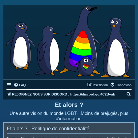
FAQ
Inscription
Connexion
R
REJOIGNEZ NOUS SUR DISCORD : https://discord.gg/4C2Bvub
e
Et alors ?
c
Une autre vision du monde LGBT+.Moins de préjugés, plus
h
d'information.
e
Et alors ? - Politique de confidentialité
r