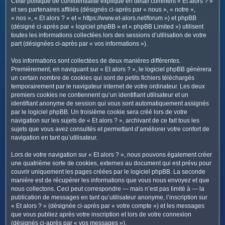
Cette politique de confidentialité explique en détail comment « Et alors ? »
c
et ses partenaires affiliés (désignés ci-après par « nous », « notre »,
h
« nos », « Et alors ? » et « https://www.et-alors.net/forum ») et phpBB
e
(désigné ci-après par « logiciel phpBB » et « phpBB Limited ») utilisent
toutes les informations collectées lors des sessions d’utilisation de votre
r
part (désignées ci-après par « vos informations »).
Vos informations sont collectées de deux manières différentes.
Premièrement, en naviguant sur « Et alors ? », le logiciel phpBB génèrera
un certain nombre de cookies qui sont de petits fichiers téléchargés
temporairement par le navigateur internet de votre ordinateur. Les deux
premiers cookies ne contiennent qu’un identifiant utilisateur et un
identifiant anonyme de session qui vous sont automatiquement assignés
par le logiciel phpBB. Un troisième cookie sera créé lors de votre
navigation sur les sujets de « Et alors ? », archivant de ce fait tous les
sujets que vous avez consultés et permettant d’améliorer votre confort de
navigation en tant qu’utilisateur.
Lors de votre navigation sur « Et alors ? », nous pouvons également créer
une quatrième sorte de cookies, externes au document qui est prévu pour
couvrir uniquement les pages créées par le logiciel phpBB. La seconde
manière est de récupérer les informations que vous nous envoyez et que
nous collectons. Ceci peut correspondre — mais n’est pas limité à — la
publication de messages en tant qu’utilisateur anonyme, l’inscription sur
« Et alors ? » (désignée ci-après par « votre compte ») et les messages
que vous publiez après votre inscription et lors de votre connexion
(désignés ci-après par « vos messages »).