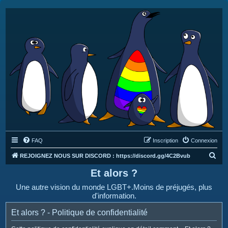
FAQ
Inscription
Connexion
R
REJOIGNEZ NOUS SUR DISCORD : https://discord.gg/4C2Bvub
e
Et alors ?
c
Une autre vision du monde LGBT+.Moins de préjugés, plus
h
d'information.
e
Et alors ? - Politique de confidentialité
r