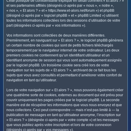
Cette politique de confidentialité explique en détail comment « Et alors ? »
c
et ses partenaires affiliés (désignés ci-après par « nous », « notre »,
h
« nos », « Et alors ? » et « https://www.et-alors.net/forum ») et phpBB
e
(désigné ci-après par « logiciel phpBB » et « phpBB Limited ») utilisent
toutes les informations collectées lors des sessions d’utilisation de votre
r
part (désignées ci-après par « vos informations »).
Vos informations sont collectées de deux manières différentes.
Premièrement, en naviguant sur « Et alors ? », le logiciel phpBB génèrera
un certain nombre de cookies qui sont de petits fichiers téléchargés
temporairement par le navigateur internet de votre ordinateur. Les deux
premiers cookies ne contiennent qu’un identifiant utilisateur et un
identifiant anonyme de session qui vous sont automatiquement assignés
par le logiciel phpBB. Un troisième cookie sera créé lors de votre
navigation sur les sujets de « Et alors ? », archivant de ce fait tous les
sujets que vous avez consultés et permettant d’améliorer votre confort de
navigation en tant qu’utilisateur.
Lors de votre navigation sur « Et alors ? », nous pouvons également créer
une quatrième sorte de cookies, externes au document qui est prévu pour
couvrir uniquement les pages créées par le logiciel phpBB. La seconde
manière est de récupérer les informations que vous nous envoyez et que
nous collectons. Ceci peut correspondre — mais n’est pas limité à — la
publication de messages en tant qu’utilisateur anonyme, l’inscription sur
« Et alors ? » (désignée ci-après par « votre compte ») et les messages
que vous publiez après votre inscription et lors de votre connexion
(désignés ci-après par « vos messages »).