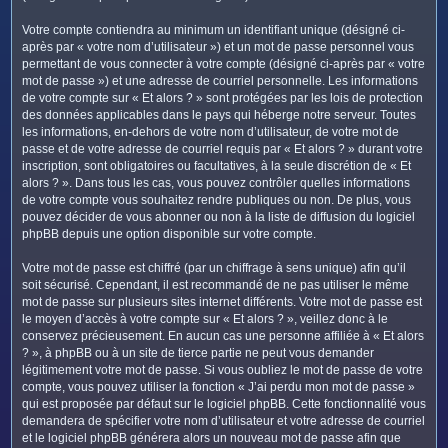
Votre compte contiendra au minimum un identifiant unique (désigné ci-
après par « votre nom d’utilisateur ») et un mot de passe personnel vous
permettant de vous connecter à votre compte (désigné ci-après par « votre
mot de passe ») et une adresse de courriel personnelle. Les informations
de votre compte sur « Et alors ? » sont protégées par les lois de protection
des données applicables dans le pays qui héberge notre serveur. Toutes
les informations, en-dehors de votre nom d’utilisateur, de votre mot de
passe et de votre adresse de courriel requis par « Et alors ? » durant votre
inscription, sont obligatoires ou facultatives, à la seule discrétion de « Et
alors ? ». Dans tous les cas, vous pouvez contrôler quelles informations
de votre compte vous souhaitez rendre publiques ou non. De plus, vous
pouvez décider de vous abonner ou non à la liste de diffusion du logiciel
phpBB depuis une option disponible sur votre compte.
Votre mot de passe est chiffré (par un chiffrage à sens unique) afin qu’il
soit sécurisé. Cependant, il est recommandé de ne pas utiliser le même
mot de passe sur plusieurs sites internet différents. Votre mot de passe est
le moyen d’accès à votre compte sur « Et alors ? », veillez donc à le
conservez précieusement. En aucun cas une personne affiliée à « Et alors
? », à phpBB ou à un site de tierce partie ne peut vous demander
légitimement votre mot de passe. Si vous oubliez le mot de passe de votre
compte, vous pouvez utiliser la fonction « J’ai perdu mon mot de passe »
qui est proposée par défaut sur le logiciel phpBB. Cette fonctionnalité vous
demandera de spécifier votre nom d’utilisateur et votre adresse de courriel
et le logiciel phpBB générera alors un nouveau mot de passe afin que