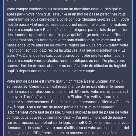
Votre compte contiendra au minimum un identifiant unique (désigné ci-
après par « votre nom d’utilisateur ») et un mot de passe personnel vous
permettant de vous connecter à votre compte (désigné ci-après par « votre
mot de passe ») et une adresse de courriel personnelle. Les informations
de votre compte sur « Et alors ? » sont protégées par les lois de protection
des données applicables dans le pays qui héberge notre serveur. Toutes
les informations, en-dehors de votre nom d’utilisateur, de votre mot de
passe et de votre adresse de courriel requis par « Et alors ? » durant votre
inscription, sont obligatoires ou facultatives, à la seule discrétion de « Et
alors ? ». Dans tous les cas, vous pouvez contrôler quelles informations
de votre compte vous souhaitez rendre publiques ou non. De plus, vous
pouvez décider de vous abonner ou non à la liste de diffusion du logiciel
phpBB depuis une option disponible sur votre compte.
Votre mot de passe est chiffré (par un chiffrage à sens unique) afin qu’il
soit sécurisé. Cependant, il est recommandé de ne pas utiliser le même
mot de passe sur plusieurs sites internet différents. Votre mot de passe est
le moyen d’accès à votre compte sur « Et alors ? », veillez donc à le
conservez précieusement. En aucun cas une personne affiliée à « Et alors
? », à phpBB ou à un site de tierce partie ne peut vous demander
légitimement votre mot de passe. Si vous oubliez le mot de passe de votre
compte, vous pouvez utiliser la fonction « J’ai perdu mon mot de passe »
qui est proposée par défaut sur le logiciel phpBB. Cette fonctionnalité vous
demandera de spécifier votre nom d’utilisateur et votre adresse de courriel
et le logiciel phpBB générera alors un nouveau mot de passe afin que