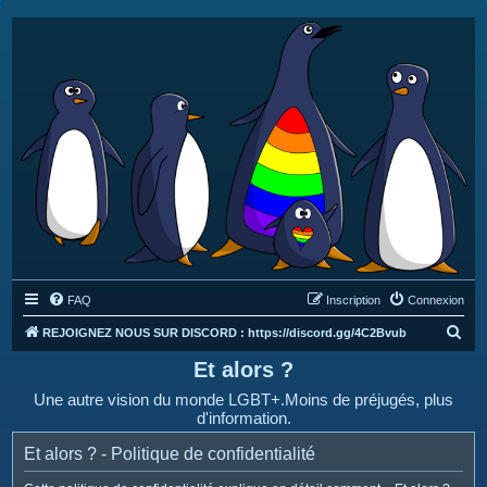
FAQ
Inscription
Connexion
R
REJOIGNEZ NOUS SUR DISCORD : https://discord.gg/4C2Bvub
e
Et alors ?
c
Une autre vision du monde LGBT+.Moins de préjugés, plus
h
d'information.
e
Et alors ? - Politique de confidentialité
r