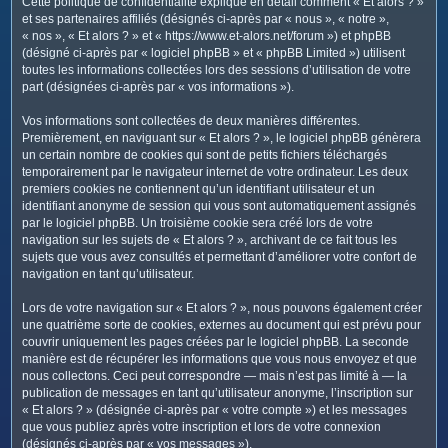
Cette politique de confidentialité explique en détail comment « Et alors ? »
c
et ses partenaires affiliés (désignés ci-après par « nous », « notre »,
h
« nos », « Et alors ? » et « https://www.et-alors.net/forum ») et phpBB
e
(désigné ci-après par « logiciel phpBB » et « phpBB Limited ») utilisent
toutes les informations collectées lors des sessions d’utilisation de votre
r
part (désignées ci-après par « vos informations »).
Vos informations sont collectées de deux manières différentes.
Premièrement, en naviguant sur « Et alors ? », le logiciel phpBB génèrera
un certain nombre de cookies qui sont de petits fichiers téléchargés
temporairement par le navigateur internet de votre ordinateur. Les deux
premiers cookies ne contiennent qu’un identifiant utilisateur et un
identifiant anonyme de session qui vous sont automatiquement assignés
par le logiciel phpBB. Un troisième cookie sera créé lors de votre
navigation sur les sujets de « Et alors ? », archivant de ce fait tous les
sujets que vous avez consultés et permettant d’améliorer votre confort de
navigation en tant qu’utilisateur.
Lors de votre navigation sur « Et alors ? », nous pouvons également créer
une quatrième sorte de cookies, externes au document qui est prévu pour
couvrir uniquement les pages créées par le logiciel phpBB. La seconde
manière est de récupérer les informations que vous nous envoyez et que
nous collectons. Ceci peut correspondre — mais n’est pas limité à — la
publication de messages en tant qu’utilisateur anonyme, l’inscription sur
« Et alors ? » (désignée ci-après par « votre compte ») et les messages
que vous publiez après votre inscription et lors de votre connexion
(désignés ci-après par « vos messages »).