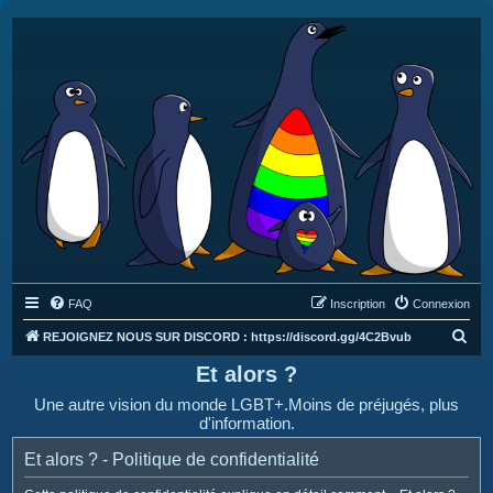
FAQ
Inscription
Connexion
R
REJOIGNEZ NOUS SUR DISCORD : https://discord.gg/4C2Bvub
e
Et alors ?
c
Une autre vision du monde LGBT+.Moins de préjugés, plus
h
d'information.
e
Et alors ? - Politique de confidentialité
r