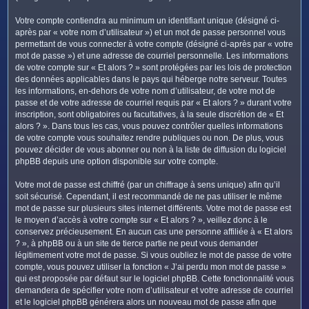
Votre compte contiendra au minimum un identifiant unique (désigné ci-
après par « votre nom d’utilisateur ») et un mot de passe personnel vous
permettant de vous connecter à votre compte (désigné ci-après par « votre
mot de passe ») et une adresse de courriel personnelle. Les informations
de votre compte sur « Et alors ? » sont protégées par les lois de protection
des données applicables dans le pays qui héberge notre serveur. Toutes
les informations, en-dehors de votre nom d’utilisateur, de votre mot de
passe et de votre adresse de courriel requis par « Et alors ? » durant votre
inscription, sont obligatoires ou facultatives, à la seule discrétion de « Et
alors ? ». Dans tous les cas, vous pouvez contrôler quelles informations
de votre compte vous souhaitez rendre publiques ou non. De plus, vous
pouvez décider de vous abonner ou non à la liste de diffusion du logiciel
phpBB depuis une option disponible sur votre compte.
Votre mot de passe est chiffré (par un chiffrage à sens unique) afin qu’il
soit sécurisé. Cependant, il est recommandé de ne pas utiliser le même
mot de passe sur plusieurs sites internet différents. Votre mot de passe est
le moyen d’accès à votre compte sur « Et alors ? », veillez donc à le
conservez précieusement. En aucun cas une personne affiliée à « Et alors
? », à phpBB ou à un site de tierce partie ne peut vous demander
légitimement votre mot de passe. Si vous oubliez le mot de passe de votre
compte, vous pouvez utiliser la fonction « J’ai perdu mon mot de passe »
qui est proposée par défaut sur le logiciel phpBB. Cette fonctionnalité vous
demandera de spécifier votre nom d’utilisateur et votre adresse de courriel
et le logiciel phpBB générera alors un nouveau mot de passe afin que