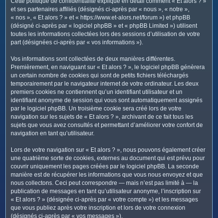
Cette politique de confidentialité explique en détail comment « Et alors ? »
c
et ses partenaires affiliés (désignés ci-après par « nous », « notre »,
h
« nos », « Et alors ? » et « https://www.et-alors.net/forum ») et phpBB
e
(désigné ci-après par « logiciel phpBB » et « phpBB Limited ») utilisent
toutes les informations collectées lors des sessions d’utilisation de votre
r
part (désignées ci-après par « vos informations »).
Vos informations sont collectées de deux manières différentes.
Premièrement, en naviguant sur « Et alors ? », le logiciel phpBB génèrera
un certain nombre de cookies qui sont de petits fichiers téléchargés
temporairement par le navigateur internet de votre ordinateur. Les deux
premiers cookies ne contiennent qu’un identifiant utilisateur et un
identifiant anonyme de session qui vous sont automatiquement assignés
par le logiciel phpBB. Un troisième cookie sera créé lors de votre
navigation sur les sujets de « Et alors ? », archivant de ce fait tous les
sujets que vous avez consultés et permettant d’améliorer votre confort de
navigation en tant qu’utilisateur.
Lors de votre navigation sur « Et alors ? », nous pouvons également créer
une quatrième sorte de cookies, externes au document qui est prévu pour
couvrir uniquement les pages créées par le logiciel phpBB. La seconde
manière est de récupérer les informations que vous nous envoyez et que
nous collectons. Ceci peut correspondre — mais n’est pas limité à — la
publication de messages en tant qu’utilisateur anonyme, l’inscription sur
« Et alors ? » (désignée ci-après par « votre compte ») et les messages
que vous publiez après votre inscription et lors de votre connexion
(désignés ci-après par « vos messages »).