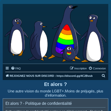
FAQ
Inscription
Connexion
R
REJOIGNEZ NOUS SUR DISCORD : https://discord.gg/4C2Bvub
e
Et alors ?
c
Une autre vision du monde LGBT+.Moins de préjugés, plus
h
d'information.
e
Et alors ? - Politique de confidentialité
r