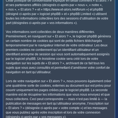
Cette politique de confidentialité explique en détail comment « Et alors ? »
c
et ses partenaires affiliés (désignés ci-après par « nous », « notre »,
h
« nos », « Et alors ? » et « https://www.et-alors.net/forum ») et phpBB
e
(désigné ci-après par « logiciel phpBB » et « phpBB Limited ») utilisent
toutes les informations collectées lors des sessions d’utilisation de votre
r
part (désignées ci-après par « vos informations »).
Vos informations sont collectées de deux manières différentes.
Premièrement, en naviguant sur « Et alors ? », le logiciel phpBB génèrera
un certain nombre de cookies qui sont de petits fichiers téléchargés
temporairement par le navigateur internet de votre ordinateur. Les deux
premiers cookies ne contiennent qu’un identifiant utilisateur et un
identifiant anonyme de session qui vous sont automatiquement assignés
par le logiciel phpBB. Un troisième cookie sera créé lors de votre
navigation sur les sujets de « Et alors ? », archivant de ce fait tous les
sujets que vous avez consultés et permettant d’améliorer votre confort de
navigation en tant qu’utilisateur.
Lors de votre navigation sur « Et alors ? », nous pouvons également créer
une quatrième sorte de cookies, externes au document qui est prévu pour
couvrir uniquement les pages créées par le logiciel phpBB. La seconde
manière est de récupérer les informations que vous nous envoyez et que
nous collectons. Ceci peut correspondre — mais n’est pas limité à — la
publication de messages en tant qu’utilisateur anonyme, l’inscription sur
« Et alors ? » (désignée ci-après par « votre compte ») et les messages
que vous publiez après votre inscription et lors de votre connexion
(désignés ci-après par « vos messages »).