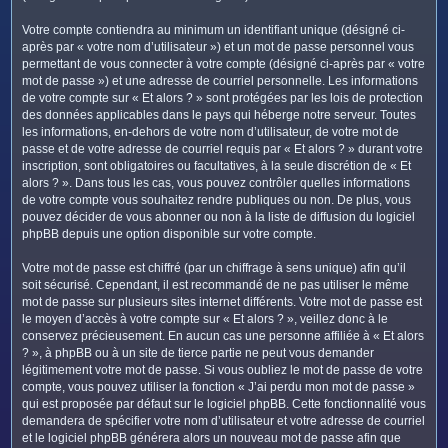
Votre compte contiendra au minimum un identifiant unique (désigné ci-
après par « votre nom d’utilisateur ») et un mot de passe personnel vous
permettant de vous connecter à votre compte (désigné ci-après par « votre
mot de passe ») et une adresse de courriel personnelle. Les informations
de votre compte sur « Et alors ? » sont protégées par les lois de protection
des données applicables dans le pays qui héberge notre serveur. Toutes
les informations, en-dehors de votre nom d’utilisateur, de votre mot de
passe et de votre adresse de courriel requis par « Et alors ? » durant votre
inscription, sont obligatoires ou facultatives, à la seule discrétion de « Et
alors ? ». Dans tous les cas, vous pouvez contrôler quelles informations
de votre compte vous souhaitez rendre publiques ou non. De plus, vous
pouvez décider de vous abonner ou non à la liste de diffusion du logiciel
phpBB depuis une option disponible sur votre compte.
Votre mot de passe est chiffré (par un chiffrage à sens unique) afin qu’il
soit sécurisé. Cependant, il est recommandé de ne pas utiliser le même
mot de passe sur plusieurs sites internet différents. Votre mot de passe est
le moyen d’accès à votre compte sur « Et alors ? », veillez donc à le
conservez précieusement. En aucun cas une personne affiliée à « Et alors
? », à phpBB ou à un site de tierce partie ne peut vous demander
légitimement votre mot de passe. Si vous oubliez le mot de passe de votre
compte, vous pouvez utiliser la fonction « J’ai perdu mon mot de passe »
qui est proposée par défaut sur le logiciel phpBB. Cette fonctionnalité vous
demandera de spécifier votre nom d’utilisateur et votre adresse de courriel
et le logiciel phpBB générera alors un nouveau mot de passe afin que