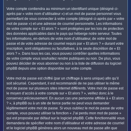
Votre compte contiendra au minimum un identifiant unique (désigné ci-
après par « votre nom d’utilisateur ») et un mot de passe personnel vous
permettant de vous connecter à votre compte (désigné ci-après par « votre
mot de passe ») et une adresse de courriel personnelle. Les informations
de votre compte sur « Et alors ? » sont protégées par les lois de protection
des données applicables dans le pays qui héberge notre serveur. Toutes
les informations, en-dehors de votre nom d’utilisateur, de votre mot de
passe et de votre adresse de courriel requis par « Et alors ? » durant votre
inscription, sont obligatoires ou facultatives, à la seule discrétion de « Et
alors ? ». Dans tous les cas, vous pouvez contrôler quelles informations
de votre compte vous souhaitez rendre publiques ou non. De plus, vous
pouvez décider de vous abonner ou non à la liste de diffusion du logiciel
phpBB depuis une option disponible sur votre compte.
Votre mot de passe est chiffré (par un chiffrage à sens unique) afin qu’il
soit sécurisé. Cependant, il est recommandé de ne pas utiliser le même
mot de passe sur plusieurs sites internet différents. Votre mot de passe est
le moyen d’accès à votre compte sur « Et alors ? », veillez donc à le
conservez précieusement. En aucun cas une personne affiliée à « Et alors
? », à phpBB ou à un site de tierce partie ne peut vous demander
légitimement votre mot de passe. Si vous oubliez le mot de passe de votre
compte, vous pouvez utiliser la fonction « J’ai perdu mon mot de passe »
qui est proposée par défaut sur le logiciel phpBB. Cette fonctionnalité vous
demandera de spécifier votre nom d’utilisateur et votre adresse de courriel
et le logiciel phpBB générera alors un nouveau mot de passe afin que