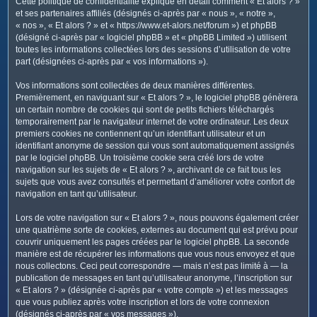
Cette politique de confidentialité explique en détail comment « Et alors ? »
c
et ses partenaires affiliés (désignés ci-après par « nous », « notre »,
h
« nos », « Et alors ? » et « https://www.et-alors.net/forum ») et phpBB
e
(désigné ci-après par « logiciel phpBB » et « phpBB Limited ») utilisent
toutes les informations collectées lors des sessions d’utilisation de votre
r
part (désignées ci-après par « vos informations »).
Vos informations sont collectées de deux manières différentes.
Premièrement, en naviguant sur « Et alors ? », le logiciel phpBB génèrera
un certain nombre de cookies qui sont de petits fichiers téléchargés
temporairement par le navigateur internet de votre ordinateur. Les deux
premiers cookies ne contiennent qu’un identifiant utilisateur et un
identifiant anonyme de session qui vous sont automatiquement assignés
par le logiciel phpBB. Un troisième cookie sera créé lors de votre
navigation sur les sujets de « Et alors ? », archivant de ce fait tous les
sujets que vous avez consultés et permettant d’améliorer votre confort de
navigation en tant qu’utilisateur.
Lors de votre navigation sur « Et alors ? », nous pouvons également créer
une quatrième sorte de cookies, externes au document qui est prévu pour
couvrir uniquement les pages créées par le logiciel phpBB. La seconde
manière est de récupérer les informations que vous nous envoyez et que
nous collectons. Ceci peut correspondre — mais n’est pas limité à — la
publication de messages en tant qu’utilisateur anonyme, l’inscription sur
« Et alors ? » (désignée ci-après par « votre compte ») et les messages
que vous publiez après votre inscription et lors de votre connexion
(désignés ci-après par « vos messages »).