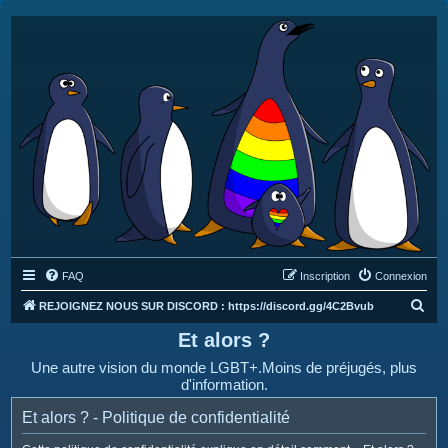
FAQ
Inscription
Connexion
R
REJOIGNEZ NOUS SUR DISCORD : https://discord.gg/4C2Bvub
e
Et alors ?
c
Une autre vision du monde LGBT+.Moins de préjugés, plus
h
d'information.
e
Et alors ? - Politique de confidentialité
r