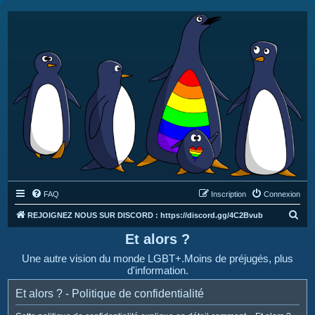
FAQ
Inscription
Connexion
R
REJOIGNEZ NOUS SUR DISCORD : https://discord.gg/4C2Bvub
e
Et alors ?
c
Une autre vision du monde LGBT+.Moins de préjugés, plus
h
d'information.
e
Et alors ? - Politique de confidentialité
r