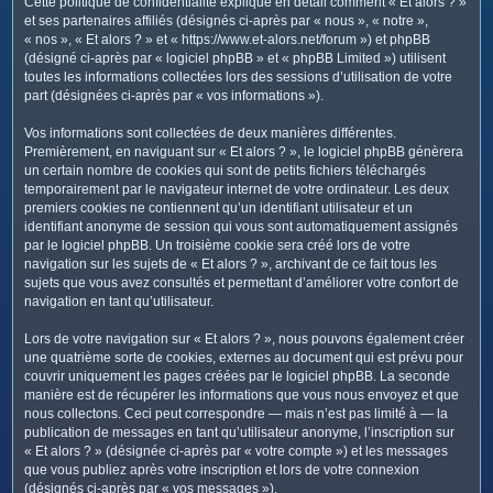
Cette politique de confidentialité explique en détail comment « Et alors ? »
c
et ses partenaires affiliés (désignés ci-après par « nous », « notre »,
h
« nos », « Et alors ? » et « https://www.et-alors.net/forum ») et phpBB
e
(désigné ci-après par « logiciel phpBB » et « phpBB Limited ») utilisent
toutes les informations collectées lors des sessions d’utilisation de votre
r
part (désignées ci-après par « vos informations »).
Vos informations sont collectées de deux manières différentes.
Premièrement, en naviguant sur « Et alors ? », le logiciel phpBB génèrera
un certain nombre de cookies qui sont de petits fichiers téléchargés
temporairement par le navigateur internet de votre ordinateur. Les deux
premiers cookies ne contiennent qu’un identifiant utilisateur et un
identifiant anonyme de session qui vous sont automatiquement assignés
par le logiciel phpBB. Un troisième cookie sera créé lors de votre
navigation sur les sujets de « Et alors ? », archivant de ce fait tous les
sujets que vous avez consultés et permettant d’améliorer votre confort de
navigation en tant qu’utilisateur.
Lors de votre navigation sur « Et alors ? », nous pouvons également créer
une quatrième sorte de cookies, externes au document qui est prévu pour
couvrir uniquement les pages créées par le logiciel phpBB. La seconde
manière est de récupérer les informations que vous nous envoyez et que
nous collectons. Ceci peut correspondre — mais n’est pas limité à — la
publication de messages en tant qu’utilisateur anonyme, l’inscription sur
« Et alors ? » (désignée ci-après par « votre compte ») et les messages
que vous publiez après votre inscription et lors de votre connexion
(désignés ci-après par « vos messages »).