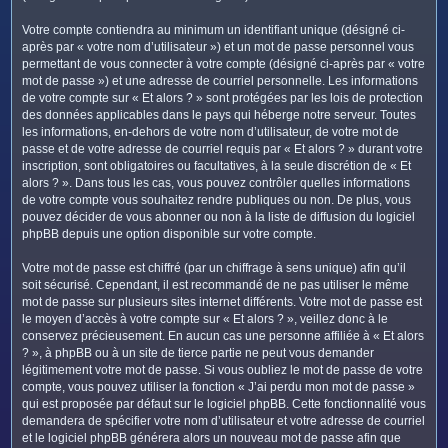
Votre compte contiendra au minimum un identifiant unique (désigné ci-
après par « votre nom d’utilisateur ») et un mot de passe personnel vous
permettant de vous connecter à votre compte (désigné ci-après par « votre
mot de passe ») et une adresse de courriel personnelle. Les informations
de votre compte sur « Et alors ? » sont protégées par les lois de protection
des données applicables dans le pays qui héberge notre serveur. Toutes
les informations, en-dehors de votre nom d’utilisateur, de votre mot de
passe et de votre adresse de courriel requis par « Et alors ? » durant votre
inscription, sont obligatoires ou facultatives, à la seule discrétion de « Et
alors ? ». Dans tous les cas, vous pouvez contrôler quelles informations
de votre compte vous souhaitez rendre publiques ou non. De plus, vous
pouvez décider de vous abonner ou non à la liste de diffusion du logiciel
phpBB depuis une option disponible sur votre compte.
Votre mot de passe est chiffré (par un chiffrage à sens unique) afin qu’il
soit sécurisé. Cependant, il est recommandé de ne pas utiliser le même
mot de passe sur plusieurs sites internet différents. Votre mot de passe est
le moyen d’accès à votre compte sur « Et alors ? », veillez donc à le
conservez précieusement. En aucun cas une personne affiliée à « Et alors
? », à phpBB ou à un site de tierce partie ne peut vous demander
légitimement votre mot de passe. Si vous oubliez le mot de passe de votre
compte, vous pouvez utiliser la fonction « J’ai perdu mon mot de passe »
qui est proposée par défaut sur le logiciel phpBB. Cette fonctionnalité vous
demandera de spécifier votre nom d’utilisateur et votre adresse de courriel
et le logiciel phpBB générera alors un nouveau mot de passe afin que