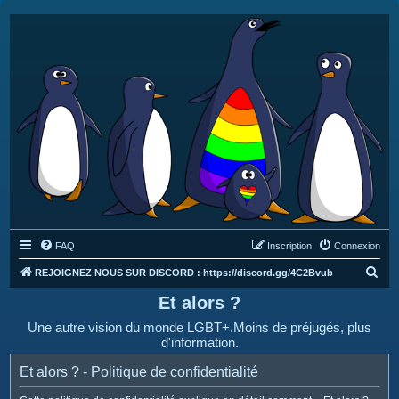
FAQ
Inscription
Connexion
R
REJOIGNEZ NOUS SUR DISCORD : https://discord.gg/4C2Bvub
e
Et alors ?
c
Une autre vision du monde LGBT+.Moins de préjugés, plus
h
d'information.
e
Et alors ? - Politique de confidentialité
r