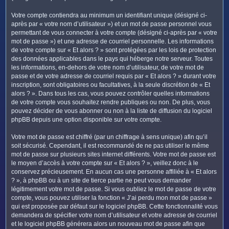
Votre compte contiendra au minimum un identifiant unique (désigné ci-
après par « votre nom d’utilisateur ») et un mot de passe personnel vous
permettant de vous connecter à votre compte (désigné ci-après par « votre
mot de passe ») et une adresse de courriel personnelle. Les informations
de votre compte sur « Et alors ? » sont protégées par les lois de protection
des données applicables dans le pays qui héberge notre serveur. Toutes
les informations, en-dehors de votre nom d’utilisateur, de votre mot de
passe et de votre adresse de courriel requis par « Et alors ? » durant votre
inscription, sont obligatoires ou facultatives, à la seule discrétion de « Et
alors ? ». Dans tous les cas, vous pouvez contrôler quelles informations
de votre compte vous souhaitez rendre publiques ou non. De plus, vous
pouvez décider de vous abonner ou non à la liste de diffusion du logiciel
phpBB depuis une option disponible sur votre compte.
Votre mot de passe est chiffré (par un chiffrage à sens unique) afin qu’il
soit sécurisé. Cependant, il est recommandé de ne pas utiliser le même
mot de passe sur plusieurs sites internet différents. Votre mot de passe est
le moyen d’accès à votre compte sur « Et alors ? », veillez donc à le
conservez précieusement. En aucun cas une personne affiliée à « Et alors
? », à phpBB ou à un site de tierce partie ne peut vous demander
légitimement votre mot de passe. Si vous oubliez le mot de passe de votre
compte, vous pouvez utiliser la fonction « J’ai perdu mon mot de passe »
qui est proposée par défaut sur le logiciel phpBB. Cette fonctionnalité vous
demandera de spécifier votre nom d’utilisateur et votre adresse de courriel
et le logiciel phpBB générera alors un nouveau mot de passe afin que