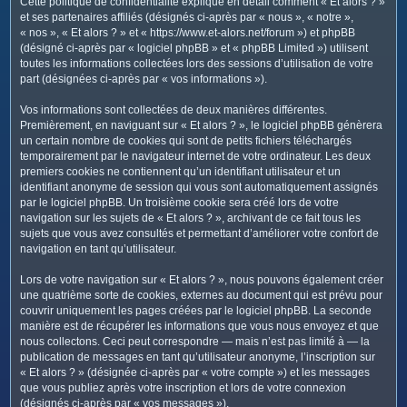
Cette politique de confidentialité explique en détail comment « Et alors ? »
c
et ses partenaires affiliés (désignés ci-après par « nous », « notre »,
h
« nos », « Et alors ? » et « https://www.et-alors.net/forum ») et phpBB
e
(désigné ci-après par « logiciel phpBB » et « phpBB Limited ») utilisent
toutes les informations collectées lors des sessions d’utilisation de votre
r
part (désignées ci-après par « vos informations »).
Vos informations sont collectées de deux manières différentes.
Premièrement, en naviguant sur « Et alors ? », le logiciel phpBB génèrera
un certain nombre de cookies qui sont de petits fichiers téléchargés
temporairement par le navigateur internet de votre ordinateur. Les deux
premiers cookies ne contiennent qu’un identifiant utilisateur et un
identifiant anonyme de session qui vous sont automatiquement assignés
par le logiciel phpBB. Un troisième cookie sera créé lors de votre
navigation sur les sujets de « Et alors ? », archivant de ce fait tous les
sujets que vous avez consultés et permettant d’améliorer votre confort de
navigation en tant qu’utilisateur.
Lors de votre navigation sur « Et alors ? », nous pouvons également créer
une quatrième sorte de cookies, externes au document qui est prévu pour
couvrir uniquement les pages créées par le logiciel phpBB. La seconde
manière est de récupérer les informations que vous nous envoyez et que
nous collectons. Ceci peut correspondre — mais n’est pas limité à — la
publication de messages en tant qu’utilisateur anonyme, l’inscription sur
« Et alors ? » (désignée ci-après par « votre compte ») et les messages
que vous publiez après votre inscription et lors de votre connexion
(désignés ci-après par « vos messages »).