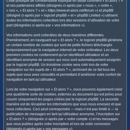
Cette politique de confidentialité explique en détail comment « Et alors ? »
c
et ses partenaires affiliés (désignés ci-après par « nous », « notre »,
h
« nos », « Et alors ? » et « https://www.et-alors.net/forum ») et phpBB
e
(désigné ci-après par « logiciel phpBB » et « phpBB Limited ») utilisent
toutes les informations collectées lors des sessions d’utilisation de votre
r
part (désignées ci-après par « vos informations »).
Vos informations sont collectées de deux manières différentes.
Premièrement, en naviguant sur « Et alors ? », le logiciel phpBB génèrera
un certain nombre de cookies qui sont de petits fichiers téléchargés
temporairement par le navigateur internet de votre ordinateur. Les deux
premiers cookies ne contiennent qu’un identifiant utilisateur et un
identifiant anonyme de session qui vous sont automatiquement assignés
par le logiciel phpBB. Un troisième cookie sera créé lors de votre
navigation sur les sujets de « Et alors ? », archivant de ce fait tous les
sujets que vous avez consultés et permettant d’améliorer votre confort de
navigation en tant qu’utilisateur.
Lors de votre navigation sur « Et alors ? », nous pouvons également créer
une quatrième sorte de cookies, externes au document qui est prévu pour
couvrir uniquement les pages créées par le logiciel phpBB. La seconde
manière est de récupérer les informations que vous nous envoyez et que
nous collectons. Ceci peut correspondre — mais n’est pas limité à — la
publication de messages en tant qu’utilisateur anonyme, l’inscription sur
« Et alors ? » (désignée ci-après par « votre compte ») et les messages
que vous publiez après votre inscription et lors de votre connexion
(désignés ci-après par « vos messages »).