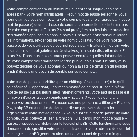
Votre compte contiendra au minimum un identifiant unique (désigné ci-
après par « votre nom d’utilisateur ») et un mot de passe personnel vous
permettant de vous connecter à votre compte (désigné ci-après par « votre
mot de passe ») et une adresse de courriel personnelle. Les informations
de votre compte sur « Et alors ? » sont protégées par les lois de protection
des données applicables dans le pays qui héberge notre serveur. Toutes
les informations, en-dehors de votre nom d’utilisateur, de votre mot de
passe et de votre adresse de courriel requis par « Et alors ? » durant votre
inscription, sont obligatoires ou facultatives, à la seule discrétion de « Et
alors ? ». Dans tous les cas, vous pouvez contrôler quelles informations
de votre compte vous souhaitez rendre publiques ou non. De plus, vous
pouvez décider de vous abonner ou non à la liste de diffusion du logiciel
phpBB depuis une option disponible sur votre compte.
Votre mot de passe est chiffré (par un chiffrage à sens unique) afin qu’il
soit sécurisé. Cependant, il est recommandé de ne pas utiliser le même
mot de passe sur plusieurs sites internet différents. Votre mot de passe est
le moyen d’accès à votre compte sur « Et alors ? », veillez donc à le
conservez précieusement. En aucun cas une personne affiliée à « Et alors
? », à phpBB ou à un site de tierce partie ne peut vous demander
légitimement votre mot de passe. Si vous oubliez le mot de passe de votre
compte, vous pouvez utiliser la fonction « J’ai perdu mon mot de passe »
qui est proposée par défaut sur le logiciel phpBB. Cette fonctionnalité vous
demandera de spécifier votre nom d’utilisateur et votre adresse de courriel
et le logiciel phpBB générera alors un nouveau mot de passe afin que