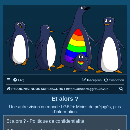
FAQ
Inscription
Connexion
R
REJOIGNEZ NOUS SUR DISCORD : https://discord.gg/4C2Bvub
e
Et alors ?
c
Une autre vision du monde LGBT+.Moins de préjugés, plus
h
d'information.
e
Et alors ? - Politique de confidentialité
r