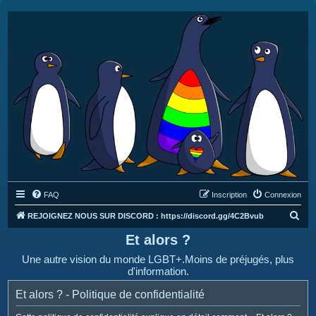
FAQ
Inscription
Connexion
R
REJOIGNEZ NOUS SUR DISCORD : https://discord.gg/4C2Bvub
e
Et alors ?
c
Une autre vision du monde LGBT+.Moins de préjugés, plus
h
d'information.
e
Et alors ? - Politique de confidentialité
r