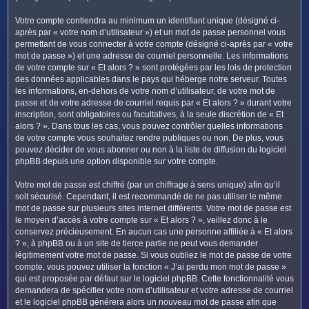
Votre compte contiendra au minimum un identifiant unique (désigné ci-
après par « votre nom d’utilisateur ») et un mot de passe personnel vous
permettant de vous connecter à votre compte (désigné ci-après par « votre
mot de passe ») et une adresse de courriel personnelle. Les informations
de votre compte sur « Et alors ? » sont protégées par les lois de protection
des données applicables dans le pays qui héberge notre serveur. Toutes
les informations, en-dehors de votre nom d’utilisateur, de votre mot de
passe et de votre adresse de courriel requis par « Et alors ? » durant votre
inscription, sont obligatoires ou facultatives, à la seule discrétion de « Et
alors ? ». Dans tous les cas, vous pouvez contrôler quelles informations
de votre compte vous souhaitez rendre publiques ou non. De plus, vous
pouvez décider de vous abonner ou non à la liste de diffusion du logiciel
phpBB depuis une option disponible sur votre compte.
Votre mot de passe est chiffré (par un chiffrage à sens unique) afin qu’il
soit sécurisé. Cependant, il est recommandé de ne pas utiliser le même
mot de passe sur plusieurs sites internet différents. Votre mot de passe est
le moyen d’accès à votre compte sur « Et alors ? », veillez donc à le
conservez précieusement. En aucun cas une personne affiliée à « Et alors
? », à phpBB ou à un site de tierce partie ne peut vous demander
légitimement votre mot de passe. Si vous oubliez le mot de passe de votre
compte, vous pouvez utiliser la fonction « J’ai perdu mon mot de passe »
qui est proposée par défaut sur le logiciel phpBB. Cette fonctionnalité vous
demandera de spécifier votre nom d’utilisateur et votre adresse de courriel
et le logiciel phpBB générera alors un nouveau mot de passe afin que