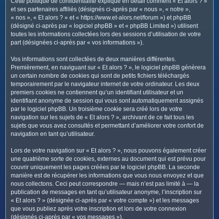
Cette politique de confidentialité explique en détail comment « Et alors ? »
c
et ses partenaires affiliés (désignés ci-après par « nous », « notre »,
h
« nos », « Et alors ? » et « https://www.et-alors.net/forum ») et phpBB
e
(désigné ci-après par « logiciel phpBB » et « phpBB Limited ») utilisent
toutes les informations collectées lors des sessions d’utilisation de votre
r
part (désignées ci-après par « vos informations »).
Vos informations sont collectées de deux manières différentes.
Premièrement, en naviguant sur « Et alors ? », le logiciel phpBB génèrera
un certain nombre de cookies qui sont de petits fichiers téléchargés
temporairement par le navigateur internet de votre ordinateur. Les deux
premiers cookies ne contiennent qu’un identifiant utilisateur et un
identifiant anonyme de session qui vous sont automatiquement assignés
par le logiciel phpBB. Un troisième cookie sera créé lors de votre
navigation sur les sujets de « Et alors ? », archivant de ce fait tous les
sujets que vous avez consultés et permettant d’améliorer votre confort de
navigation en tant qu’utilisateur.
Lors de votre navigation sur « Et alors ? », nous pouvons également créer
une quatrième sorte de cookies, externes au document qui est prévu pour
couvrir uniquement les pages créées par le logiciel phpBB. La seconde
manière est de récupérer les informations que vous nous envoyez et que
nous collectons. Ceci peut correspondre — mais n’est pas limité à — la
publication de messages en tant qu’utilisateur anonyme, l’inscription sur
« Et alors ? » (désignée ci-après par « votre compte ») et les messages
que vous publiez après votre inscription et lors de votre connexion
(désignés ci-après par « vos messages »).