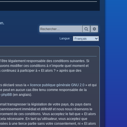
on.
Rechercher
Recherche avanc
Langue :
z d’être légalement responsable des conditions suivantes. Si
pouvons modifier ces conditions à n’importe quel moment et
continuez à participer à « Et alors ? » après que des
ns déclaré sous la «
licence publique générale GNU 2.0
» et qui
ed ne peut en aucun cas être tenu comme responsable de la
de phpBB
(en anglais).
ait transgresser la législation de votre pays, du pays dans
 bannissement immédiat et définitif et nous nous réservons le
nforcement de ces conditions. Vous acceptez le fait que « Et alors
cela nécessaire. En tant qu’utilisateur, vous acceptez que
ées à une tierce partie sans votre consentement, ni « Et alors