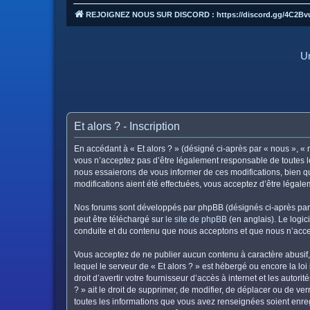
REJOIGNEZ NOUS SUR DISCORD : https://discord.gg/4C2Bv
Un
Et alors ? - Inscription
En accédant à « Et alors ? » (désigné ci-après par « nous », « n
vous n’acceptez pas d’être légalement responsable de toutes le
nous essaierons de vous informer de ces modifications, bien qu
modifications aient été effectuées, vous acceptez d’être légal
Nos forums sont développés par phpBB (désignés ci-après par «
peut être téléchargé sur
le site de phpBB
(en anglais). Le logic
conduite et du contenu que nous acceptons et que nous n’acce
Vous acceptez de ne publier aucun contenu à caractère abusif, 
lequel le serveur de « Et alors ? » est hébergé ou encore la lo
droit d’avertir votre fournisseur d’accès à internet et les autor
? » ait le droit de supprimer, de modifier, de déplacer ou de v
toutes les informations que vous avez renseignées soient enreg