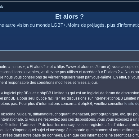
ub
Et alors ?
e autre vision du monde LGBT+.Moins de préjugés, plus d'informati
otre », « nos », « Et alors ? » et « https://www.et-alors.net/forum »), vous accepte
s conditions suivantes, veuillez ne pas utiliser et accéder à « Et alors ? ». Nous 
e nous vous conseillons de vérifier régulièrement par vous-même. En effet, si vous 
ement responsable des conditions modifiées et mises à jour.
 logiciel phpBB » et « phpBB Limited ») qui est un logiciel de forum de discussio
iel phpBB a pour seul but de faciliter les discussions sur internet et phpBB Limit
ptons pas. Pour plus d’informations concernant phpBB, veuillez consulter
le site 
obscène, vulgaire, diffamatoire, choquant, menaçant, pornographique, etc. qui pourr
i internationale. Si vous ne respectez pas ces dispositions, vous vous exposez à un
ités officielles. L’adresse IP de tous les messages est enregistrée afin d’aider au re
errouiller n’importe quel sujet et message à n’importe quel moment si nous estimons 
istrées dans notre base de données. Bien que ces informations ne seront pas diffus