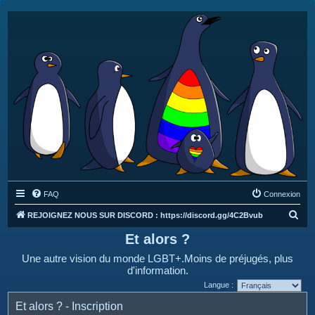
FAQ
Connexion
R
REJOIGNEZ NOUS SUR DISCORD : https://discord.gg/4C2Bvub
e
Et alors ?
c
Une autre vision du monde LGBT+.Moins de préjugés, plus
h
d'information.
e
Langue :
r
Et alors ? - Inscription