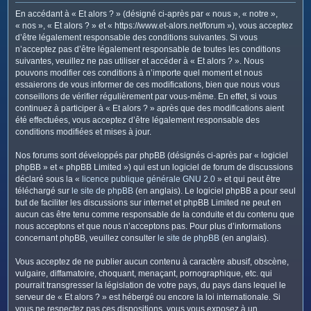
c
En accédant à « Et alors ? » (désigné ci-après par « nous », « notre »,
h
« nos », « Et alors ? » et « https://www.et-alors.net/forum »), vous acceptez
e
d’être légalement responsable des conditions suivantes. Si vous
n’acceptez pas d’être légalement responsable de toutes les conditions
r
suivantes, veuillez ne pas utiliser et accéder à « Et alors ? ». Nous
pouvons modifier ces conditions à n’importe quel moment et nous
essaierons de vous informer de ces modifications, bien que nous vous
conseillons de vérifier régulièrement par vous-même. En effet, si vous
continuez à participer à « Et alors ? » après que des modifications aient
été effectuées, vous acceptez d’être légalement responsable des
conditions modifiées et mises à jour.
Nos forums sont développés par phpBB (désignés ci-après par « logiciel
phpBB » et « phpBB Limited ») qui est un logiciel de forum de discussions
déclaré sous la «
licence publique générale GNU 2.0
» et qui peut être
téléchargé sur
le site de phpBB
(en anglais). Le logiciel phpBB a pour seul
but de faciliter les discussions sur internet et phpBB Limited ne peut en
aucun cas être tenu comme responsable de la conduite et du contenu que
nous acceptons et que nous n’acceptons pas. Pour plus d’informations
concernant phpBB, veuillez consulter
le site de phpBB
(en anglais).
Vous acceptez de ne publier aucun contenu à caractère abusif, obscène,
vulgaire, diffamatoire, choquant, menaçant, pornographique, etc. qui
pourrait transgresser la législation de votre pays, du pays dans lequel le
serveur de « Et alors ? » est hébergé ou encore la loi internationale. Si
vous ne respectez pas ces dispositions, vous vous exposez à un