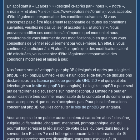
c
En accédant à « Et alors ? » (désigné ci-après par « nous », « notre »,
h
« nos », « Et alors ? » et « https://www.et-alors.net/forum »), vous acceptez
e
d’être légalement responsable des conditions suivantes. Si vous
n’acceptez pas d’être légalement responsable de toutes les conditions
r
suivantes, veuillez ne pas utiliser et accéder à « Et alors ? ». Nous
pouvons modifier ces conditions à n’importe quel moment et nous
essaierons de vous informer de ces modifications, bien que nous vous
conseillons de vérifier régulièrement par vous-même. En effet, si vous
continuez à participer à « Et alors ? » après que des modifications aient
été effectuées, vous acceptez d’être légalement responsable des
conditions modifiées et mises à jour.
Nos forums sont développés par phpBB (désignés ci-après par « logiciel
phpBB » et « phpBB Limited ») qui est un logiciel de forum de discussions
déclaré sous la «
licence publique générale GNU 2.0
» et qui peut être
téléchargé sur
le site de phpBB
(en anglais). Le logiciel phpBB a pour seul
but de faciliter les discussions sur internet et phpBB Limited ne peut en
aucun cas être tenu comme responsable de la conduite et du contenu que
nous acceptons et que nous n’acceptons pas. Pour plus d’informations
concernant phpBB, veuillez consulter
le site de phpBB
(en anglais).
Vous acceptez de ne publier aucun contenu à caractère abusif, obscène,
vulgaire, diffamatoire, choquant, menaçant, pornographique, etc. qui
pourrait transgresser la législation de votre pays, du pays dans lequel le
serveur de « Et alors ? » est hébergé ou encore la loi internationale. Si
vous ne respectez pas ces dispositions, vous vous exposez à un