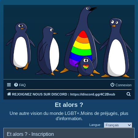
FAQ
Connexion
R
REJOIGNEZ NOUS SUR DISCORD : https://discord.gg/4C2Bvub
e
Et alors ?
c
Une autre vision du monde LGBT+.Moins de préjugés, plus
h
d'information.
e
Langue :
r
Et alors ? - Inscription