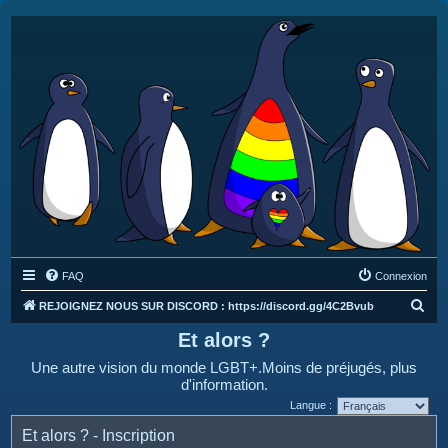
FAQ
Connexion
R
REJOIGNEZ NOUS SUR DISCORD : https://discord.gg/4C2Bvub
e
Et alors ?
c
Une autre vision du monde LGBT+.Moins de préjugés, plus
h
d'information.
e
Langue :
r
Et alors ? - Inscription