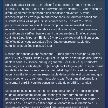
c
En accédant à « Et alors ? » (désigné ci-après par « nous », « notre »,
h
« nos », « Et alors ? » et « https://www.et-alors.net/forum »), vous acceptez
e
d’être légalement responsable des conditions suivantes. Si vous
n’acceptez pas d’être légalement responsable de toutes les conditions
r
suivantes, veuillez ne pas utiliser et accéder à « Et alors ? ». Nous
pouvons modifier ces conditions à n’importe quel moment et nous
essaierons de vous informer de ces modifications, bien que nous vous
conseillons de vérifier régulièrement par vous-même. En effet, si vous
continuez à participer à « Et alors ? » après que des modifications aient
été effectuées, vous acceptez d’être légalement responsable des
conditions modifiées et mises à jour.
Nos forums sont développés par phpBB (désignés ci-après par « logiciel
phpBB » et « phpBB Limited ») qui est un logiciel de forum de discussions
déclaré sous la «
licence publique générale GNU 2.0
» et qui peut être
téléchargé sur
le site de phpBB
(en anglais). Le logiciel phpBB a pour seul
but de faciliter les discussions sur internet et phpBB Limited ne peut en
aucun cas être tenu comme responsable de la conduite et du contenu que
nous acceptons et que nous n’acceptons pas. Pour plus d’informations
concernant phpBB, veuillez consulter
le site de phpBB
(en anglais).
Vous acceptez de ne publier aucun contenu à caractère abusif, obscène,
vulgaire, diffamatoire, choquant, menaçant, pornographique, etc. qui
pourrait transgresser la législation de votre pays, du pays dans lequel le
serveur de « Et alors ? » est hébergé ou encore la loi internationale. Si
vous ne respectez pas ces dispositions, vous vous exposez à un