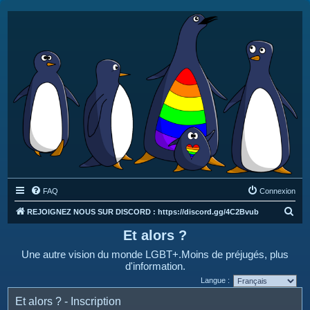
FAQ
Connexion
R
REJOIGNEZ NOUS SUR DISCORD : https://discord.gg/4C2Bvub
e
Et alors ?
c
Une autre vision du monde LGBT+.Moins de préjugés, plus
h
d'information.
e
Langue :
r
Et alors ? - Inscription