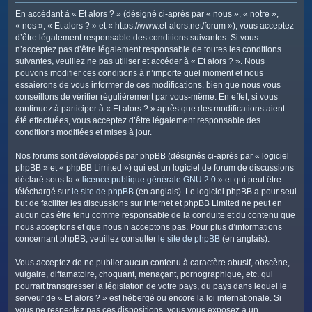
c
En accédant à « Et alors ? » (désigné ci-après par « nous », « notre »,
h
« nos », « Et alors ? » et « https://www.et-alors.net/forum »), vous acceptez
e
d’être légalement responsable des conditions suivantes. Si vous
n’acceptez pas d’être légalement responsable de toutes les conditions
r
suivantes, veuillez ne pas utiliser et accéder à « Et alors ? ». Nous
pouvons modifier ces conditions à n’importe quel moment et nous
essaierons de vous informer de ces modifications, bien que nous vous
conseillons de vérifier régulièrement par vous-même. En effet, si vous
continuez à participer à « Et alors ? » après que des modifications aient
été effectuées, vous acceptez d’être légalement responsable des
conditions modifiées et mises à jour.
Nos forums sont développés par phpBB (désignés ci-après par « logiciel
phpBB » et « phpBB Limited ») qui est un logiciel de forum de discussions
déclaré sous la «
licence publique générale GNU 2.0
» et qui peut être
téléchargé sur
le site de phpBB
(en anglais). Le logiciel phpBB a pour seul
but de faciliter les discussions sur internet et phpBB Limited ne peut en
aucun cas être tenu comme responsable de la conduite et du contenu que
nous acceptons et que nous n’acceptons pas. Pour plus d’informations
concernant phpBB, veuillez consulter
le site de phpBB
(en anglais).
Vous acceptez de ne publier aucun contenu à caractère abusif, obscène,
vulgaire, diffamatoire, choquant, menaçant, pornographique, etc. qui
pourrait transgresser la législation de votre pays, du pays dans lequel le
serveur de « Et alors ? » est hébergé ou encore la loi internationale. Si
vous ne respectez pas ces dispositions, vous vous exposez à un