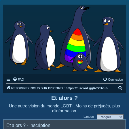
FAQ
Connexion
R
REJOIGNEZ NOUS SUR DISCORD : https://discord.gg/4C2Bvub
e
Et alors ?
c
Une autre vision du monde LGBT+.Moins de préjugés, plus
h
d'information.
e
Langue :
r
Et alors ? - Inscription