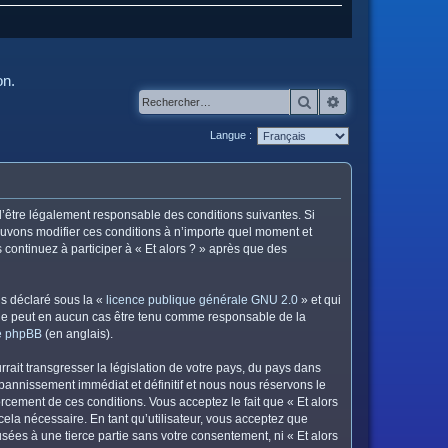
on.
Rechercher
Recherche avanc
Langue :
z d’être légalement responsable des conditions suivantes. Si
pouvons modifier ces conditions à n’importe quel moment et
continuez à participer à « Et alors ? » après que des
ns déclaré sous la «
licence publique générale GNU 2.0
» et qui
ed ne peut en aucun cas être tenu comme responsable de la
de phpBB
(en anglais).
ait transgresser la législation de votre pays, du pays dans
 bannissement immédiat et définitif et nous nous réservons le
nforcement de ces conditions. Vous acceptez le fait que « Et alors
cela nécessaire. En tant qu’utilisateur, vous acceptez que
ées à une tierce partie sans votre consentement, ni « Et alors