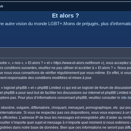
ub
Et alors ?
e autre vision du monde LGBT+.Moins de préjugés, plus d'informati
otre », « nos », « Et alors ? » et « https://www.et-alors.net/forum »), vous accepte
s conditions suivantes, veuillez ne pas utiliser et accéder à « Et alors ? ». Nous 
e nous vous conseillons de vérifier régulièrement par vous-même. En effet, si vous 
ement responsable des conditions modifiées et mises à jour.
 logiciel phpBB » et « phpBB Limited ») qui est un logiciel de forum de discussio
iel phpBB a pour seul but de faciliter les discussions sur internet et phpBB Limit
ptons pas. Pour plus d’informations concernant phpBB, veuillez consulter
le site 
obscène, vulgaire, diffamatoire, choquant, menaçant, pornographique, etc. qui pourr
i internationale. Si vous ne respectez pas ces dispositions, vous vous exposez à un
ités officielles. L’adresse IP de tous les messages est enregistrée afin d’aider au re
errouiller n’importe quel sujet et message à n’importe quel moment si nous estimons 
istrées dans notre base de données. Bien que ces informations ne seront pas diffus