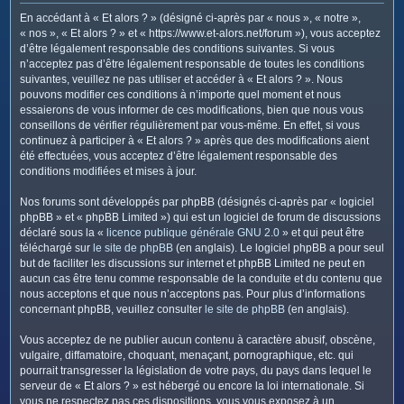
c
En accédant à « Et alors ? » (désigné ci-après par « nous », « notre »,
h
« nos », « Et alors ? » et « https://www.et-alors.net/forum »), vous acceptez
e
d’être légalement responsable des conditions suivantes. Si vous
n’acceptez pas d’être légalement responsable de toutes les conditions
r
suivantes, veuillez ne pas utiliser et accéder à « Et alors ? ». Nous
pouvons modifier ces conditions à n’importe quel moment et nous
essaierons de vous informer de ces modifications, bien que nous vous
conseillons de vérifier régulièrement par vous-même. En effet, si vous
continuez à participer à « Et alors ? » après que des modifications aient
été effectuées, vous acceptez d’être légalement responsable des
conditions modifiées et mises à jour.
Nos forums sont développés par phpBB (désignés ci-après par « logiciel
phpBB » et « phpBB Limited ») qui est un logiciel de forum de discussions
déclaré sous la «
licence publique générale GNU 2.0
» et qui peut être
téléchargé sur
le site de phpBB
(en anglais). Le logiciel phpBB a pour seul
but de faciliter les discussions sur internet et phpBB Limited ne peut en
aucun cas être tenu comme responsable de la conduite et du contenu que
nous acceptons et que nous n’acceptons pas. Pour plus d’informations
concernant phpBB, veuillez consulter
le site de phpBB
(en anglais).
Vous acceptez de ne publier aucun contenu à caractère abusif, obscène,
vulgaire, diffamatoire, choquant, menaçant, pornographique, etc. qui
pourrait transgresser la législation de votre pays, du pays dans lequel le
serveur de « Et alors ? » est hébergé ou encore la loi internationale. Si
vous ne respectez pas ces dispositions, vous vous exposez à un