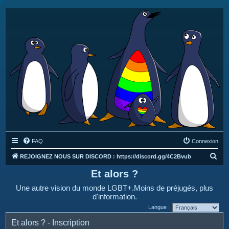
FAQ
Connexion
R
REJOIGNEZ NOUS SUR DISCORD : https://discord.gg/4C2Bvub
e
Et alors ?
c
Une autre vision du monde LGBT+.Moins de préjugés, plus
h
d'information.
e
Langue :
r
Et alors ? - Inscription