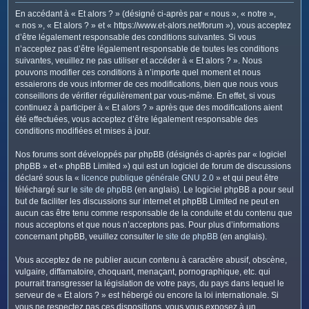
c
En accédant à « Et alors ? » (désigné ci-après par « nous », « notre »,
h
« nos », « Et alors ? » et « https://www.et-alors.net/forum »), vous acceptez
e
d’être légalement responsable des conditions suivantes. Si vous
n’acceptez pas d’être légalement responsable de toutes les conditions
r
suivantes, veuillez ne pas utiliser et accéder à « Et alors ? ». Nous
pouvons modifier ces conditions à n’importe quel moment et nous
essaierons de vous informer de ces modifications, bien que nous vous
conseillons de vérifier régulièrement par vous-même. En effet, si vous
continuez à participer à « Et alors ? » après que des modifications aient
été effectuées, vous acceptez d’être légalement responsable des
conditions modifiées et mises à jour.
Nos forums sont développés par phpBB (désignés ci-après par « logiciel
phpBB » et « phpBB Limited ») qui est un logiciel de forum de discussions
déclaré sous la «
licence publique générale GNU 2.0
» et qui peut être
téléchargé sur
le site de phpBB
(en anglais). Le logiciel phpBB a pour seul
but de faciliter les discussions sur internet et phpBB Limited ne peut en
aucun cas être tenu comme responsable de la conduite et du contenu que
nous acceptons et que nous n’acceptons pas. Pour plus d’informations
concernant phpBB, veuillez consulter
le site de phpBB
(en anglais).
Vous acceptez de ne publier aucun contenu à caractère abusif, obscène,
vulgaire, diffamatoire, choquant, menaçant, pornographique, etc. qui
pourrait transgresser la législation de votre pays, du pays dans lequel le
serveur de « Et alors ? » est hébergé ou encore la loi internationale. Si
vous ne respectez pas ces dispositions, vous vous exposez à un