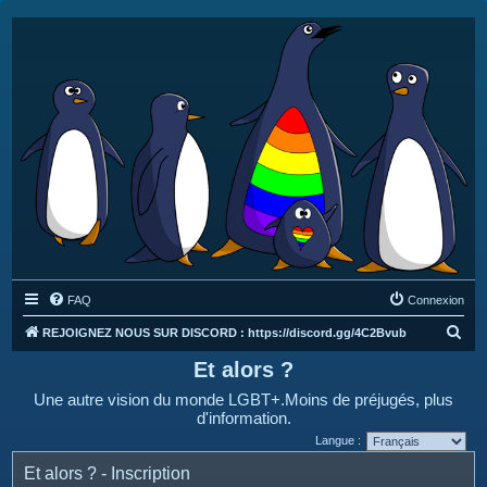
FAQ
Connexion
R
REJOIGNEZ NOUS SUR DISCORD : https://discord.gg/4C2Bvub
e
Et alors ?
c
Une autre vision du monde LGBT+.Moins de préjugés, plus
h
d'information.
e
Langue :
r
Et alors ? - Inscription