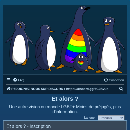
FAQ
Connexion
R
REJOIGNEZ NOUS SUR DISCORD : https://discord.gg/4C2Bvub
e
Et alors ?
c
Une autre vision du monde LGBT+.Moins de préjugés, plus
h
d'information.
e
Langue :
r
Et alors ? - Inscription