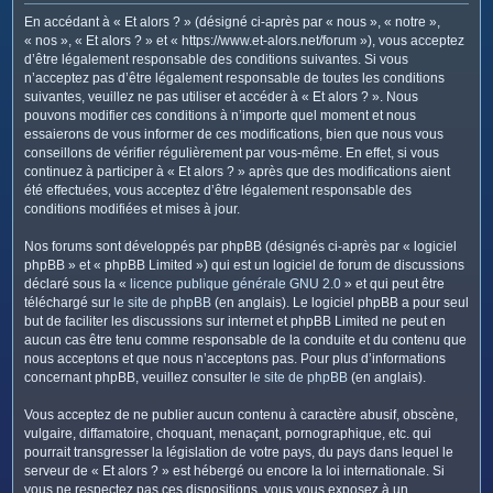
c
En accédant à « Et alors ? » (désigné ci-après par « nous », « notre »,
h
« nos », « Et alors ? » et « https://www.et-alors.net/forum »), vous acceptez
e
d’être légalement responsable des conditions suivantes. Si vous
n’acceptez pas d’être légalement responsable de toutes les conditions
r
suivantes, veuillez ne pas utiliser et accéder à « Et alors ? ». Nous
pouvons modifier ces conditions à n’importe quel moment et nous
essaierons de vous informer de ces modifications, bien que nous vous
conseillons de vérifier régulièrement par vous-même. En effet, si vous
continuez à participer à « Et alors ? » après que des modifications aient
été effectuées, vous acceptez d’être légalement responsable des
conditions modifiées et mises à jour.
Nos forums sont développés par phpBB (désignés ci-après par « logiciel
phpBB » et « phpBB Limited ») qui est un logiciel de forum de discussions
déclaré sous la «
licence publique générale GNU 2.0
» et qui peut être
téléchargé sur
le site de phpBB
(en anglais). Le logiciel phpBB a pour seul
but de faciliter les discussions sur internet et phpBB Limited ne peut en
aucun cas être tenu comme responsable de la conduite et du contenu que
nous acceptons et que nous n’acceptons pas. Pour plus d’informations
concernant phpBB, veuillez consulter
le site de phpBB
(en anglais).
Vous acceptez de ne publier aucun contenu à caractère abusif, obscène,
vulgaire, diffamatoire, choquant, menaçant, pornographique, etc. qui
pourrait transgresser la législation de votre pays, du pays dans lequel le
serveur de « Et alors ? » est hébergé ou encore la loi internationale. Si
vous ne respectez pas ces dispositions, vous vous exposez à un