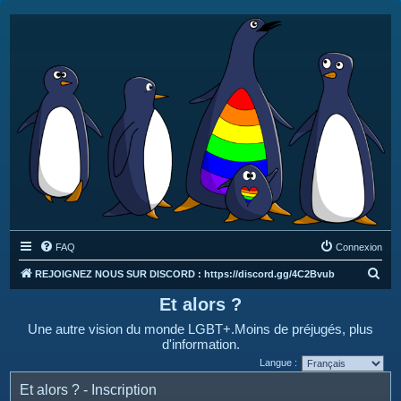
FAQ
Connexion
R
REJOIGNEZ NOUS SUR DISCORD : https://discord.gg/4C2Bvub
e
Et alors ?
c
Une autre vision du monde LGBT+.Moins de préjugés, plus
h
d'information.
e
Langue :
r
Et alors ? - Inscription