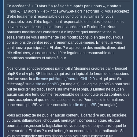
c
En accédant à « Et alors ? » (désigné ci-après par « nous », « notre »,
h
« nos », « Et alors ? » et « https://www.et-alors.net/forum »), vous acceptez
e
d’être légalement responsable des conditions suivantes. Si vous
n’acceptez pas d’être légalement responsable de toutes les conditions
r
suivantes, veuillez ne pas utiliser et accéder à « Et alors ? ». Nous
pouvons modifier ces conditions à n’importe quel moment et nous
essaierons de vous informer de ces modifications, bien que nous vous
conseillons de vérifier régulièrement par vous-même. En effet, si vous
continuez à participer à « Et alors ? » après que des modifications aient
été effectuées, vous acceptez d’être légalement responsable des
conditions modifiées et mises à jour.
Nos forums sont développés par phpBB (désignés ci-après par « logiciel
phpBB » et « phpBB Limited ») qui est un logiciel de forum de discussions
déclaré sous la «
licence publique générale GNU 2.0
» et qui peut être
téléchargé sur
le site de phpBB
(en anglais). Le logiciel phpBB a pour seul
but de faciliter les discussions sur internet et phpBB Limited ne peut en
aucun cas être tenu comme responsable de la conduite et du contenu que
nous acceptons et que nous n’acceptons pas. Pour plus d’informations
concernant phpBB, veuillez consulter
le site de phpBB
(en anglais).
Vous acceptez de ne publier aucun contenu à caractère abusif, obscène,
vulgaire, diffamatoire, choquant, menaçant, pornographique, etc. qui
pourrait transgresser la législation de votre pays, du pays dans lequel le
serveur de « Et alors ? » est hébergé ou encore la loi internationale. Si
vous ne respectez pas ces dispositions, vous vous exposez à un