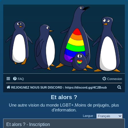
FAQ
Connexion
R
REJOIGNEZ NOUS SUR DISCORD : https://discord.gg/4C2Bvub
e
Et alors ?
c
Une autre vision du monde LGBT+.Moins de préjugés, plus
h
d'information.
e
Langue :
r
Et alors ? - Inscription