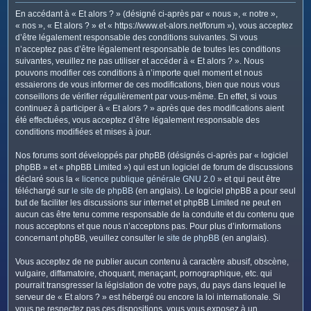
c
En accédant à « Et alors ? » (désigné ci-après par « nous », « notre »,
h
« nos », « Et alors ? » et « https://www.et-alors.net/forum »), vous acceptez
e
d’être légalement responsable des conditions suivantes. Si vous
n’acceptez pas d’être légalement responsable de toutes les conditions
r
suivantes, veuillez ne pas utiliser et accéder à « Et alors ? ». Nous
pouvons modifier ces conditions à n’importe quel moment et nous
essaierons de vous informer de ces modifications, bien que nous vous
conseillons de vérifier régulièrement par vous-même. En effet, si vous
continuez à participer à « Et alors ? » après que des modifications aient
été effectuées, vous acceptez d’être légalement responsable des
conditions modifiées et mises à jour.
Nos forums sont développés par phpBB (désignés ci-après par « logiciel
phpBB » et « phpBB Limited ») qui est un logiciel de forum de discussions
déclaré sous la «
licence publique générale GNU 2.0
» et qui peut être
téléchargé sur
le site de phpBB
(en anglais). Le logiciel phpBB a pour seul
but de faciliter les discussions sur internet et phpBB Limited ne peut en
aucun cas être tenu comme responsable de la conduite et du contenu que
nous acceptons et que nous n’acceptons pas. Pour plus d’informations
concernant phpBB, veuillez consulter
le site de phpBB
(en anglais).
Vous acceptez de ne publier aucun contenu à caractère abusif, obscène,
vulgaire, diffamatoire, choquant, menaçant, pornographique, etc. qui
pourrait transgresser la législation de votre pays, du pays dans lequel le
serveur de « Et alors ? » est hébergé ou encore la loi internationale. Si
vous ne respectez pas ces dispositions, vous vous exposez à un