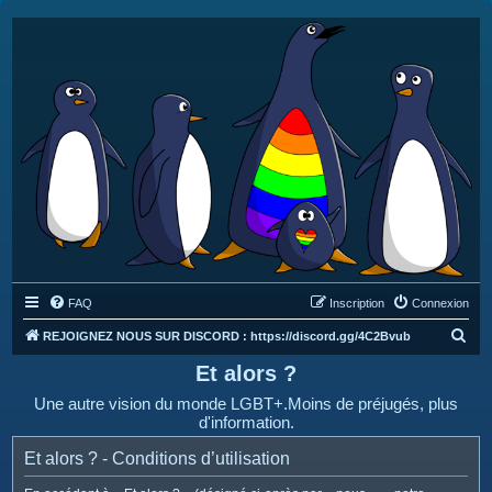
FAQ
Inscription
Connexion
R
REJOIGNEZ NOUS SUR DISCORD : https://discord.gg/4C2Bvub
e
Et alors ?
c
Une autre vision du monde LGBT+.Moins de préjugés, plus
h
d'information.
e
Et alors ? - Conditions d’utilisation
r