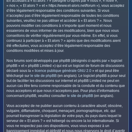
En accédant à « Et alors ? » (désigné ci-après par « nous », « notre »,
c
« nos », « Et alors ? » et « https://www.et-alors.net/forum »), vous acceptez
h
d’être légalement responsable des conditions suivantes. Si vous
e
n’acceptez pas d’être légalement responsable de toutes les conditions
suivantes, veuillez ne pas utiliser et accéder à « Et alors ? ». Nous
r
pouvons modifier ces conditions à n’importe quel moment et nous
essaierons de vous informer de ces modifications, bien que nous vous
conseillons de vérifier régulièrement par vous-même. En effet, si vous
continuez à participer à « Et alors ? » après que des modifications aient
été effectuées, vous acceptez d’être légalement responsable des
conditions modifiées et mises à jour.
Nos forums sont développés par phpBB (désignés ci-après par « logiciel
phpBB » et « phpBB Limited ») qui est un logiciel de forum de discussions
déclaré sous la «
licence publique générale GNU 2.0
» et qui peut être
téléchargé sur
le site de phpBB
(en anglais). Le logiciel phpBB a pour seul
but de faciliter les discussions sur internet et phpBB Limited ne peut en
aucun cas être tenu comme responsable de la conduite et du contenu que
nous acceptons et que nous n’acceptons pas. Pour plus d’informations
concernant phpBB, veuillez consulter
le site de phpBB
(en anglais).
Vous acceptez de ne publier aucun contenu à caractère abusif, obscène,
vulgaire, diffamatoire, choquant, menaçant, pornographique, etc. qui
pourrait transgresser la législation de votre pays, du pays dans lequel le
serveur de « Et alors ? » est hébergé ou encore la loi internationale. Si
vous ne respectez pas ces dispositions, vous vous exposez à un
bannissement immédiat et définitif et nous nous réservons le droit d’avertir