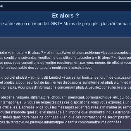
ub
Et alors ?
e autre vision du monde LGBT+.Moins de préjugés, plus d'informati
otre », « nos », « Et alors ? » et « https://www.et-alors.net/forum »), vous accepte
s conditions suivantes, veuillez ne pas utiliser et accéder à « Et alors ? ». Nous 
e nous vous conseillons de vérifier régulièrement par vous-même. En effet, si vous 
ement responsable des conditions modifiées et mises à jour.
 logiciel phpBB » et « phpBB Limited ») qui est un logiciel de forum de discussio
iel phpBB a pour seul but de faciliter les discussions sur internet et phpBB Limit
ptons pas. Pour plus d’informations concernant phpBB, veuillez consulter
le site 
obscène, vulgaire, diffamatoire, choquant, menaçant, pornographique, etc. qui pourr
i internationale. Si vous ne respectez pas ces dispositions, vous vous exposez à un
ités officielles. L’adresse IP de tous les messages est enregistrée afin d’aider au re
errouiller n’importe quel sujet et message à n’importe quel moment si nous estimons 
istrées dans notre base de données. Bien que ces informations ne seront pas diffus
as de tentative de piratage informatique visant à compromettre vos données.