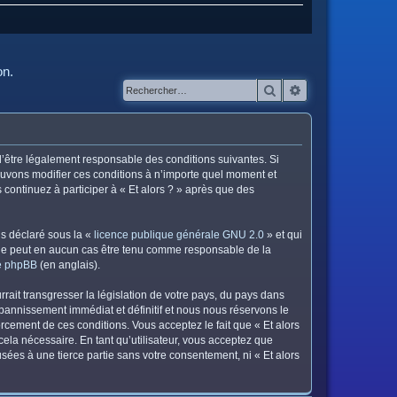
on.
Rechercher
Recherche avanc
z d’être légalement responsable des conditions suivantes. Si
pouvons modifier ces conditions à n’importe quel moment et
continuez à participer à « Et alors ? » après que des
ns déclaré sous la «
licence publique générale GNU 2.0
» et qui
ed ne peut en aucun cas être tenu comme responsable de la
de phpBB
(en anglais).
ait transgresser la législation de votre pays, du pays dans
 bannissement immédiat et définitif et nous nous réservons le
nforcement de ces conditions. Vous acceptez le fait que « Et alors
cela nécessaire. En tant qu’utilisateur, vous acceptez que
ées à une tierce partie sans votre consentement, ni « Et alors