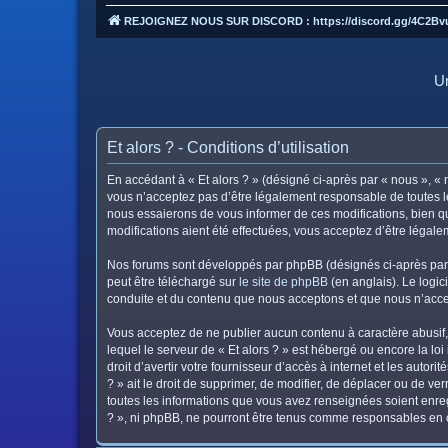
REJOIGNEZ NOUS SUR DISCORD : https://discord.gg/4C2Bv
Un
Et alors ? - Conditions d’utilisation
En accédant à « Et alors ? » (désigné ci-après par « nous », « n
vous n’acceptez pas d’être légalement responsable de toutes le
nous essaierons de vous informer de ces modifications, bien qu
modifications aient été effectuées, vous acceptez d’être légal
Nos forums sont développés par phpBB (désignés ci-après par «
peut être téléchargé sur
le site de phpBB
(en anglais). Le logic
conduite et du contenu que nous acceptons et que nous n’acce
Vous acceptez de ne publier aucun contenu à caractère abusif, 
lequel le serveur de « Et alors ? » est hébergé ou encore la lo
droit d’avertir votre fournisseur d’accès à internet et les autor
? » ait le droit de supprimer, de modifier, de déplacer ou de v
toutes les informations que vous avez renseignées soient enreg
? », ni phpBB, ne pourront être tenus comme responsables en c