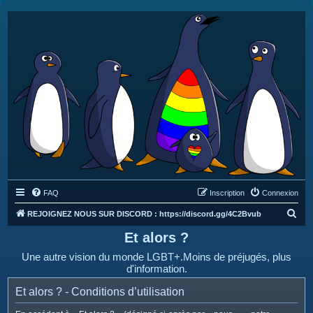
FAQ
Inscription
Connexion
R
REJOIGNEZ NOUS SUR DISCORD : https://discord.gg/4C2Bvub
e
Et alors ?
c
Une autre vision du monde LGBT+.Moins de préjugés, plus
h
d'information.
e
Et alors ? - Conditions d’utilisation
r