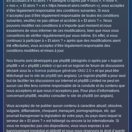
En accédant à « Et alors ? » (désigné ci-après par « nous », « notre »,
c
« nos », « Et alors ? » et « https://www.et-alors.net/forum »), vous acceptez
h
d’être légalement responsable des conditions suivantes. Si vous
e
n’acceptez pas d’être légalement responsable de toutes les conditions
suivantes, veuillez ne pas utiliser et accéder à « Et alors ? ». Nous
r
pouvons modifier ces conditions à n’importe quel moment et nous
essaierons de vous informer de ces modifications, bien que nous vous
conseillons de vérifier régulièrement par vous-même. En effet, si vous
continuez à participer à « Et alors ? » après que des modifications aient
été effectuées, vous acceptez d’être légalement responsable des
conditions modifiées et mises à jour.
Nos forums sont développés par phpBB (désignés ci-après par « logiciel
phpBB » et « phpBB Limited ») qui est un logiciel de forum de discussions
déclaré sous la «
licence publique générale GNU 2.0
» et qui peut être
téléchargé sur
le site de phpBB
(en anglais). Le logiciel phpBB a pour seul
but de faciliter les discussions sur internet et phpBB Limited ne peut en
aucun cas être tenu comme responsable de la conduite et du contenu que
nous acceptons et que nous n’acceptons pas. Pour plus d’informations
concernant phpBB, veuillez consulter
le site de phpBB
(en anglais).
Vous acceptez de ne publier aucun contenu à caractère abusif, obscène,
vulgaire, diffamatoire, choquant, menaçant, pornographique, etc. qui
pourrait transgresser la législation de votre pays, du pays dans lequel le
serveur de « Et alors ? » est hébergé ou encore la loi internationale. Si
vous ne respectez pas ces dispositions, vous vous exposez à un
bannissement immédiat et définitif et nous nous réservons le droit d’avertir