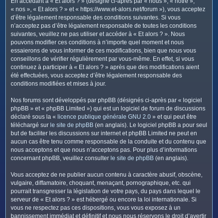
En accédant à « Et alors ? » (désigné ci-après par « nous », « notre »,
c
« nos », « Et alors ? » et « https://www.et-alors.net/forum »), vous acceptez
h
d’être légalement responsable des conditions suivantes. Si vous
e
n’acceptez pas d’être légalement responsable de toutes les conditions
suivantes, veuillez ne pas utiliser et accéder à « Et alors ? ». Nous
r
pouvons modifier ces conditions à n’importe quel moment et nous
essaierons de vous informer de ces modifications, bien que nous vous
conseillons de vérifier régulièrement par vous-même. En effet, si vous
continuez à participer à « Et alors ? » après que des modifications aient
été effectuées, vous acceptez d’être légalement responsable des
conditions modifiées et mises à jour.
Nos forums sont développés par phpBB (désignés ci-après par « logiciel
phpBB » et « phpBB Limited ») qui est un logiciel de forum de discussions
déclaré sous la «
licence publique générale GNU 2.0
» et qui peut être
téléchargé sur
le site de phpBB
(en anglais). Le logiciel phpBB a pour seul
but de faciliter les discussions sur internet et phpBB Limited ne peut en
aucun cas être tenu comme responsable de la conduite et du contenu que
nous acceptons et que nous n’acceptons pas. Pour plus d’informations
concernant phpBB, veuillez consulter
le site de phpBB
(en anglais).
Vous acceptez de ne publier aucun contenu à caractère abusif, obscène,
vulgaire, diffamatoire, choquant, menaçant, pornographique, etc. qui
pourrait transgresser la législation de votre pays, du pays dans lequel le
serveur de « Et alors ? » est hébergé ou encore la loi internationale. Si
vous ne respectez pas ces dispositions, vous vous exposez à un
bannissement immédiat et définitif et nous nous réservons le droit d’avertir