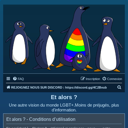
FAQ
Inscription
Connexion
R
REJOIGNEZ NOUS SUR DISCORD : https://discord.gg/4C2Bvub
e
Et alors ?
c
Une autre vision du monde LGBT+.Moins de préjugés, plus
h
d'information.
e
Et alors ? - Conditions d’utilisation
r