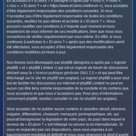
En accédant à « Et alors ? » (désigné ci-après par « nous », « notre »,
c
« nos », « Et alors ? » et « https://www.et-alors.net/forum »), vous acceptez
h
d’être légalement responsable des conditions suivantes. Si vous
e
n’acceptez pas d’être légalement responsable de toutes les conditions
suivantes, veuillez ne pas utiliser et accéder à « Et alors ? ». Nous
r
pouvons modifier ces conditions à n’importe quel moment et nous
essaierons de vous informer de ces modifications, bien que nous vous
conseillons de vérifier régulièrement par vous-même. En effet, si vous
continuez à participer à « Et alors ? » après que des modifications aient
été effectuées, vous acceptez d’être légalement responsable des
conditions modifiées et mises à jour.
Nos forums sont développés par phpBB (désignés ci-après par « logiciel
phpBB » et « phpBB Limited ») qui est un logiciel de forum de discussions
déclaré sous la «
licence publique générale GNU 2.0
» et qui peut être
téléchargé sur
le site de phpBB
(en anglais). Le logiciel phpBB a pour seul
but de faciliter les discussions sur internet et phpBB Limited ne peut en
aucun cas être tenu comme responsable de la conduite et du contenu que
nous acceptons et que nous n’acceptons pas. Pour plus d’informations
concernant phpBB, veuillez consulter
le site de phpBB
(en anglais).
Vous acceptez de ne publier aucun contenu à caractère abusif, obscène,
vulgaire, diffamatoire, choquant, menaçant, pornographique, etc. qui
pourrait transgresser la législation de votre pays, du pays dans lequel le
serveur de « Et alors ? » est hébergé ou encore la loi internationale. Si
vous ne respectez pas ces dispositions, vous vous exposez à un
bannissement immédiat et définitif et nous nous réservons le droit d’avertir