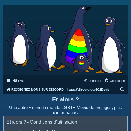
FAQ
Inscription
Connexion
R
REJOIGNEZ NOUS SUR DISCORD : https://discord.gg/4C2Bvub
e
Et alors ?
c
Une autre vision du monde LGBT+.Moins de préjugés, plus
h
d'information.
e
Et alors ? - Conditions d’utilisation
r