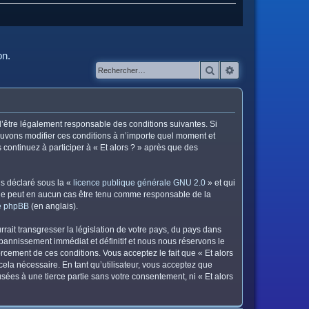
on.
Rechercher
Recherche avanc
z d’être légalement responsable des conditions suivantes. Si
pouvons modifier ces conditions à n’importe quel moment et
continuez à participer à « Et alors ? » après que des
ns déclaré sous la «
licence publique générale GNU 2.0
» et qui
ed ne peut en aucun cas être tenu comme responsable de la
de phpBB
(en anglais).
ait transgresser la législation de votre pays, du pays dans
 bannissement immédiat et définitif et nous nous réservons le
nforcement de ces conditions. Vous acceptez le fait que « Et alors
cela nécessaire. En tant qu’utilisateur, vous acceptez que
ées à une tierce partie sans votre consentement, ni « Et alors