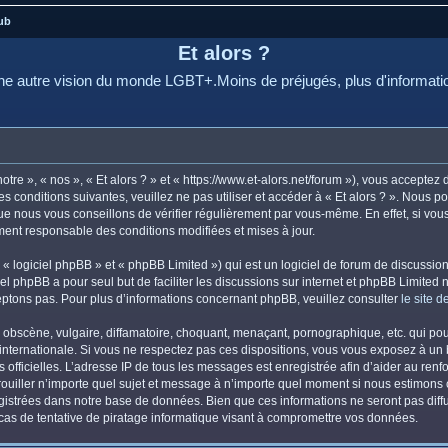
ub
Et alors ?
e autre vision du monde LGBT+.Moins de préjugés, plus d'informati
otre », « nos », « Et alors ? » et « https://www.et-alors.net/forum »), vous accepte
s conditions suivantes, veuillez ne pas utiliser et accéder à « Et alors ? ». Nous 
e nous vous conseillons de vérifier régulièrement par vous-même. En effet, si vous 
ement responsable des conditions modifiées et mises à jour.
 logiciel phpBB » et « phpBB Limited ») qui est un logiciel de forum de discussio
iel phpBB a pour seul but de faciliter les discussions sur internet et phpBB Limit
ptons pas. Pour plus d’informations concernant phpBB, veuillez consulter
le site 
obscène, vulgaire, diffamatoire, choquant, menaçant, pornographique, etc. qui pourr
i internationale. Si vous ne respectez pas ces dispositions, vous vous exposez à un
ités officielles. L’adresse IP de tous les messages est enregistrée afin d’aider au re
errouiller n’importe quel sujet et message à n’importe quel moment si nous estimons 
istrées dans notre base de données. Bien que ces informations ne seront pas diffus
as de tentative de piratage informatique visant à compromettre vos données.