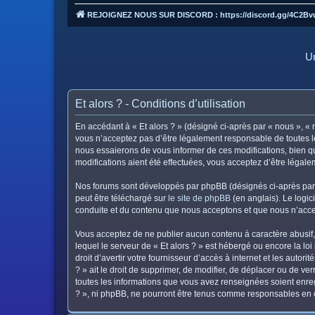
REJOIGNEZ NOUS SUR DISCORD : https://discord.gg/4C2Bv
Un
Et alors ? - Conditions d’utilisation
En accédant à « Et alors ? » (désigné ci-après par « nous », « n
vous n’acceptez pas d’être légalement responsable de toutes le
nous essaierons de vous informer de ces modifications, bien qu
modifications aient été effectuées, vous acceptez d’être légal
Nos forums sont développés par phpBB (désignés ci-après par «
peut être téléchargé sur
le site de phpBB
(en anglais). Le logic
conduite et du contenu que nous acceptons et que nous n’acce
Vous acceptez de ne publier aucun contenu à caractère abusif, 
lequel le serveur de « Et alors ? » est hébergé ou encore la lo
droit d’avertir votre fournisseur d’accès à internet et les autor
? » ait le droit de supprimer, de modifier, de déplacer ou de v
toutes les informations que vous avez renseignées soient enreg
? », ni phpBB, ne pourront être tenus comme responsables en c