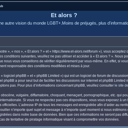
ub
Et alors ?
e autre vision du monde LGBT+.Moins de préjugés, plus d'informati
otre », « nos », « Et alors ? » et « https://www.et-alors.net/forum »), vous accepte
s conditions suivantes, veuillez ne pas utiliser et accéder à « Et alors ? ». Nous 
e nous vous conseillons de vérifier régulièrement par vous-même. En effet, si vous 
ement responsable des conditions modifiées et mises à jour.
 logiciel phpBB » et « phpBB Limited ») qui est un logiciel de forum de discussio
iel phpBB a pour seul but de faciliter les discussions sur internet et phpBB Limit
ptons pas. Pour plus d’informations concernant phpBB, veuillez consulter
le site 
obscène, vulgaire, diffamatoire, choquant, menaçant, pornographique, etc. qui pourr
i internationale. Si vous ne respectez pas ces dispositions, vous vous exposez à un
ités officielles. L’adresse IP de tous les messages est enregistrée afin d’aider au re
errouiller n’importe quel sujet et message à n’importe quel moment si nous estimons 
istrées dans notre base de données. Bien que ces informations ne seront pas diffus
as de tentative de piratage informatique visant à compromettre vos données.