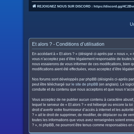
REJOIGNEZ NOUS SUR DISCORD : https://discord.gg/4C2Bv
Un
Et alors ? - Conditions d’utilisation
En accédant à « Et alors ? » (désigné ci-après par « nous », « n
vous n’acceptez pas d’être légalement responsable de toutes le
nous essaierons de vous informer de ces modifications, bien qu
modifications aient été effectuées, vous acceptez d’être légal
Nos forums sont développés par phpBB (désignés ci-après par «
peut être téléchargé sur
le site de phpBB
(en anglais). Le logic
conduite et du contenu que nous acceptons et que nous n’acce
Vous acceptez de ne publier aucun contenu à caractère abusif, 
lequel le serveur de « Et alors ? » est hébergé ou encore la lo
droit d’avertir votre fournisseur d’accès à internet et les autor
? » ait le droit de supprimer, de modifier, de déplacer ou de v
toutes les informations que vous avez renseignées soient enreg
? », ni phpBB, ne pourront être tenus comme responsables en c