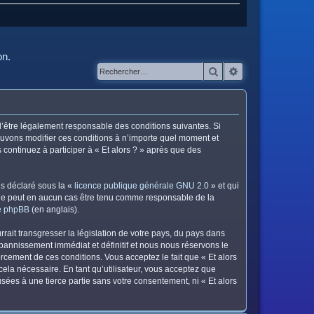
on.
Rechercher
Recherche avanc
z d’être légalement responsable des conditions suivantes. Si
pouvons modifier ces conditions à n’importe quel moment et
continuez à participer à « Et alors ? » après que des
ns déclaré sous la «
licence publique générale GNU 2.0
» et qui
ed ne peut en aucun cas être tenu comme responsable de la
de phpBB
(en anglais).
ait transgresser la législation de votre pays, du pays dans
 bannissement immédiat et définitif et nous nous réservons le
nforcement de ces conditions. Vous acceptez le fait que « Et alors
cela nécessaire. En tant qu’utilisateur, vous acceptez que
ées à une tierce partie sans votre consentement, ni « Et alors