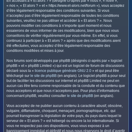
En accédant à « Et alors ? » (désigné ci-après par « nous », « notre »,
c
« nos », « Et alors ? » et « https://www.et-alors.net/forum »), vous acceptez
h
d’être légalement responsable des conditions suivantes. Si vous
e
n’acceptez pas d’être légalement responsable de toutes les conditions
suivantes, veuillez ne pas utiliser et accéder à « Et alors ? ». Nous
r
pouvons modifier ces conditions à n’importe quel moment et nous
essaierons de vous informer de ces modifications, bien que nous vous
conseillons de vérifier régulièrement par vous-même. En effet, si vous
continuez à participer à « Et alors ? » après que des modifications aient
été effectuées, vous acceptez d’être légalement responsable des
conditions modifiées et mises à jour.
Nos forums sont développés par phpBB (désignés ci-après par « logiciel
phpBB » et « phpBB Limited ») qui est un logiciel de forum de discussions
déclaré sous la «
licence publique générale GNU 2.0
» et qui peut être
téléchargé sur
le site de phpBB
(en anglais). Le logiciel phpBB a pour seul
but de faciliter les discussions sur internet et phpBB Limited ne peut en
aucun cas être tenu comme responsable de la conduite et du contenu que
nous acceptons et que nous n’acceptons pas. Pour plus d’informations
concernant phpBB, veuillez consulter
le site de phpBB
(en anglais).
Vous acceptez de ne publier aucun contenu à caractère abusif, obscène,
vulgaire, diffamatoire, choquant, menaçant, pornographique, etc. qui
pourrait transgresser la législation de votre pays, du pays dans lequel le
serveur de « Et alors ? » est hébergé ou encore la loi internationale. Si
vous ne respectez pas ces dispositions, vous vous exposez à un
bannissement immédiat et définitif et nous nous réservons le droit d’avertir