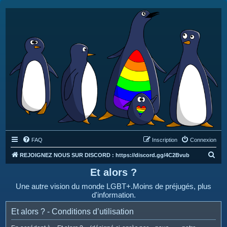
FAQ
Inscription
Connexion
R
REJOIGNEZ NOUS SUR DISCORD : https://discord.gg/4C2Bvub
e
Et alors ?
c
Une autre vision du monde LGBT+.Moins de préjugés, plus
h
d'information.
e
Et alors ? - Conditions d’utilisation
r