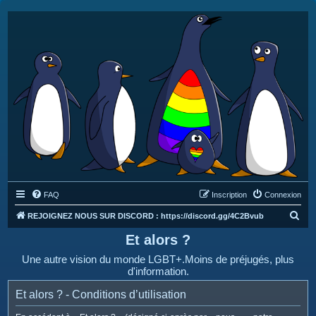
FAQ
Inscription
Connexion
R
REJOIGNEZ NOUS SUR DISCORD : https://discord.gg/4C2Bvub
e
Et alors ?
c
Une autre vision du monde LGBT+.Moins de préjugés, plus
h
d'information.
e
Et alors ? - Conditions d’utilisation
r