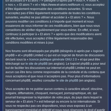
En accédant à « Et alors ? » (désigné ci-après par « nous », « notre »,
c
« nos », « Et alors ? » et « https://www.et-alors.net/forum »), vous acceptez
h
d’être légalement responsable des conditions suivantes. Si vous
e
n’acceptez pas d’être légalement responsable de toutes les conditions
suivantes, veuillez ne pas utiliser et accéder à « Et alors ? ». Nous
r
pouvons modifier ces conditions à n’importe quel moment et nous
essaierons de vous informer de ces modifications, bien que nous vous
conseillons de vérifier régulièrement par vous-même. En effet, si vous
continuez à participer à « Et alors ? » après que des modifications aient
été effectuées, vous acceptez d’être légalement responsable des
conditions modifiées et mises à jour.
Nos forums sont développés par phpBB (désignés ci-après par « logiciel
phpBB » et « phpBB Limited ») qui est un logiciel de forum de discussions
déclaré sous la «
licence publique générale GNU 2.0
» et qui peut être
téléchargé sur
le site de phpBB
(en anglais). Le logiciel phpBB a pour seul
but de faciliter les discussions sur internet et phpBB Limited ne peut en
aucun cas être tenu comme responsable de la conduite et du contenu que
nous acceptons et que nous n’acceptons pas. Pour plus d’informations
concernant phpBB, veuillez consulter
le site de phpBB
(en anglais).
Vous acceptez de ne publier aucun contenu à caractère abusif, obscène,
vulgaire, diffamatoire, choquant, menaçant, pornographique, etc. qui
pourrait transgresser la législation de votre pays, du pays dans lequel le
serveur de « Et alors ? » est hébergé ou encore la loi internationale. Si
vous ne respectez pas ces dispositions, vous vous exposez à un
bannissement immédiat et définitif et nous nous réservons le droit d’avertir