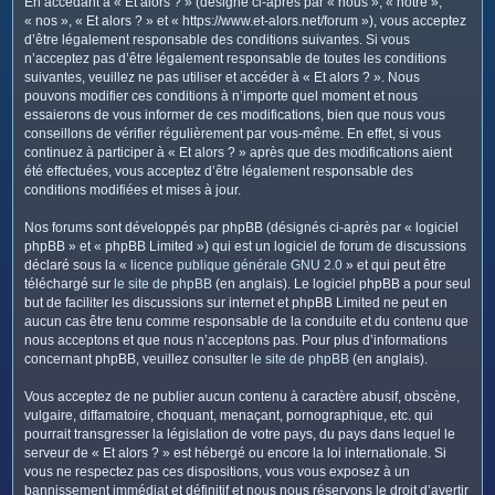
En accédant à « Et alors ? » (désigné ci-après par « nous », « notre »,
c
« nos », « Et alors ? » et « https://www.et-alors.net/forum »), vous acceptez
h
d’être légalement responsable des conditions suivantes. Si vous
e
n’acceptez pas d’être légalement responsable de toutes les conditions
suivantes, veuillez ne pas utiliser et accéder à « Et alors ? ». Nous
r
pouvons modifier ces conditions à n’importe quel moment et nous
essaierons de vous informer de ces modifications, bien que nous vous
conseillons de vérifier régulièrement par vous-même. En effet, si vous
continuez à participer à « Et alors ? » après que des modifications aient
été effectuées, vous acceptez d’être légalement responsable des
conditions modifiées et mises à jour.
Nos forums sont développés par phpBB (désignés ci-après par « logiciel
phpBB » et « phpBB Limited ») qui est un logiciel de forum de discussions
déclaré sous la «
licence publique générale GNU 2.0
» et qui peut être
téléchargé sur
le site de phpBB
(en anglais). Le logiciel phpBB a pour seul
but de faciliter les discussions sur internet et phpBB Limited ne peut en
aucun cas être tenu comme responsable de la conduite et du contenu que
nous acceptons et que nous n’acceptons pas. Pour plus d’informations
concernant phpBB, veuillez consulter
le site de phpBB
(en anglais).
Vous acceptez de ne publier aucun contenu à caractère abusif, obscène,
vulgaire, diffamatoire, choquant, menaçant, pornographique, etc. qui
pourrait transgresser la législation de votre pays, du pays dans lequel le
serveur de « Et alors ? » est hébergé ou encore la loi internationale. Si
vous ne respectez pas ces dispositions, vous vous exposez à un
bannissement immédiat et définitif et nous nous réservons le droit d’avertir