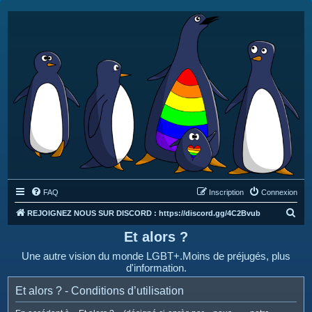
FAQ
Inscription
Connexion
R
REJOIGNEZ NOUS SUR DISCORD : https://discord.gg/4C2Bvub
e
Et alors ?
c
Une autre vision du monde LGBT+.Moins de préjugés, plus
h
d'information.
e
Et alors ? - Conditions d’utilisation
r