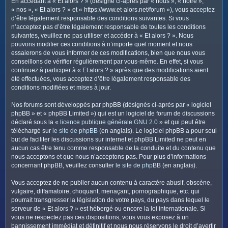
En accédant à « Et alors ? » (désigné ci-après par « nous », « notre »,
c
« nos », « Et alors ? » et « https://www.et-alors.net/forum »), vous acceptez
h
d’être légalement responsable des conditions suivantes. Si vous
e
n’acceptez pas d’être légalement responsable de toutes les conditions
suivantes, veuillez ne pas utiliser et accéder à « Et alors ? ». Nous
r
pouvons modifier ces conditions à n’importe quel moment et nous
essaierons de vous informer de ces modifications, bien que nous vous
conseillons de vérifier régulièrement par vous-même. En effet, si vous
continuez à participer à « Et alors ? » après que des modifications aient
été effectuées, vous acceptez d’être légalement responsable des
conditions modifiées et mises à jour.
Nos forums sont développés par phpBB (désignés ci-après par « logiciel
phpBB » et « phpBB Limited ») qui est un logiciel de forum de discussions
déclaré sous la «
licence publique générale GNU 2.0
» et qui peut être
téléchargé sur
le site de phpBB
(en anglais). Le logiciel phpBB a pour seul
but de faciliter les discussions sur internet et phpBB Limited ne peut en
aucun cas être tenu comme responsable de la conduite et du contenu que
nous acceptons et que nous n’acceptons pas. Pour plus d’informations
concernant phpBB, veuillez consulter
le site de phpBB
(en anglais).
Vous acceptez de ne publier aucun contenu à caractère abusif, obscène,
vulgaire, diffamatoire, choquant, menaçant, pornographique, etc. qui
pourrait transgresser la législation de votre pays, du pays dans lequel le
serveur de « Et alors ? » est hébergé ou encore la loi internationale. Si
vous ne respectez pas ces dispositions, vous vous exposez à un
bannissement immédiat et définitif et nous nous réservons le droit d’avertir