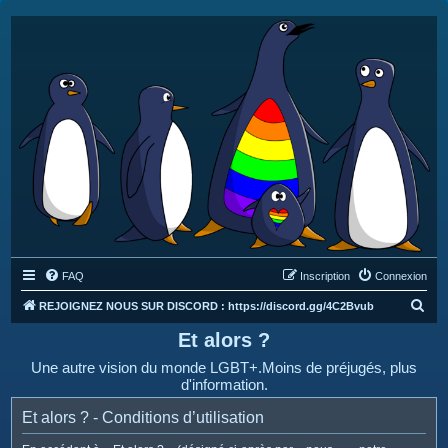
FAQ
Inscription
Connexion
R
REJOIGNEZ NOUS SUR DISCORD : https://discord.gg/4C2Bvub
e
Et alors ?
c
Une autre vision du monde LGBT+.Moins de préjugés, plus
h
d'information.
e
Et alors ? - Conditions d’utilisation
r