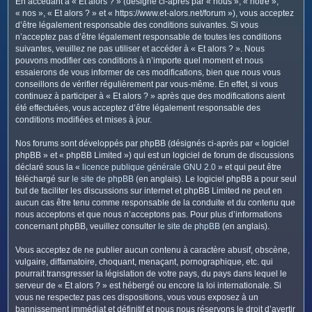
En accédant à « Et alors ? » (désigné ci-après par « nous », « notre »,
c
« nos », « Et alors ? » et « https://www.et-alors.net/forum »), vous acceptez
h
d’être légalement responsable des conditions suivantes. Si vous
e
n’acceptez pas d’être légalement responsable de toutes les conditions
suivantes, veuillez ne pas utiliser et accéder à « Et alors ? ». Nous
r
pouvons modifier ces conditions à n’importe quel moment et nous
essaierons de vous informer de ces modifications, bien que nous vous
conseillons de vérifier régulièrement par vous-même. En effet, si vous
continuez à participer à « Et alors ? » après que des modifications aient
été effectuées, vous acceptez d’être légalement responsable des
conditions modifiées et mises à jour.
Nos forums sont développés par phpBB (désignés ci-après par « logiciel
phpBB » et « phpBB Limited ») qui est un logiciel de forum de discussions
déclaré sous la «
licence publique générale GNU 2.0
» et qui peut être
téléchargé sur
le site de phpBB
(en anglais). Le logiciel phpBB a pour seul
but de faciliter les discussions sur internet et phpBB Limited ne peut en
aucun cas être tenu comme responsable de la conduite et du contenu que
nous acceptons et que nous n’acceptons pas. Pour plus d’informations
concernant phpBB, veuillez consulter
le site de phpBB
(en anglais).
Vous acceptez de ne publier aucun contenu à caractère abusif, obscène,
vulgaire, diffamatoire, choquant, menaçant, pornographique, etc. qui
pourrait transgresser la législation de votre pays, du pays dans lequel le
serveur de « Et alors ? » est hébergé ou encore la loi internationale. Si
vous ne respectez pas ces dispositions, vous vous exposez à un
bannissement immédiat et définitif et nous nous réservons le droit d’avertir