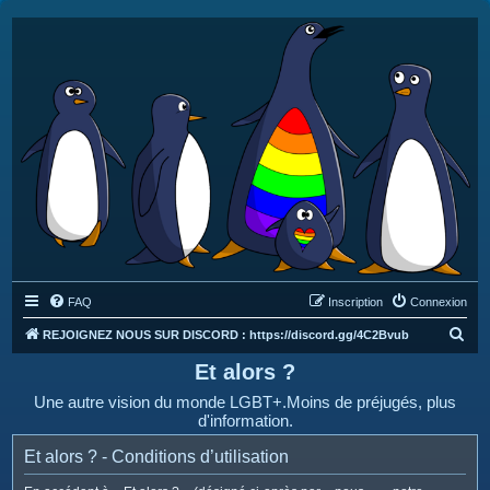
FAQ
Inscription
Connexion
R
REJOIGNEZ NOUS SUR DISCORD : https://discord.gg/4C2Bvub
e
Et alors ?
c
Une autre vision du monde LGBT+.Moins de préjugés, plus
h
d'information.
e
Et alors ? - Conditions d’utilisation
r