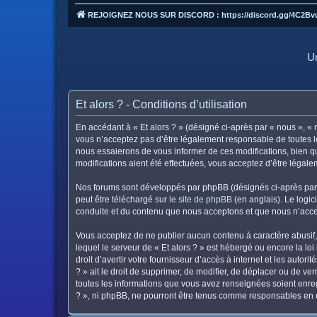
REJOIGNEZ NOUS SUR DISCORD : https://discord.gg/4C2Bv
Un
Et alors ? - Conditions d’utilisation
En accédant à « Et alors ? » (désigné ci-après par « nous », « n
vous n’acceptez pas d’être légalement responsable de toutes le
nous essaierons de vous informer de ces modifications, bien qu
modifications aient été effectuées, vous acceptez d’être légal
Nos forums sont développés par phpBB (désignés ci-après par «
peut être téléchargé sur
le site de phpBB
(en anglais). Le logic
conduite et du contenu que nous acceptons et que nous n’acce
Vous acceptez de ne publier aucun contenu à caractère abusif, 
lequel le serveur de « Et alors ? » est hébergé ou encore la lo
droit d’avertir votre fournisseur d’accès à internet et les autor
? » ait le droit de supprimer, de modifier, de déplacer ou de v
toutes les informations que vous avez renseignées soient enreg
? », ni phpBB, ne pourront être tenus comme responsables en c