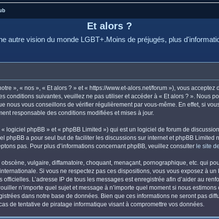
ub
Et alors ?
e autre vision du monde LGBT+.Moins de préjugés, plus d'informati
otre », « nos », « Et alors ? » et « https://www.et-alors.net/forum »), vous accepte
s conditions suivantes, veuillez ne pas utiliser et accéder à « Et alors ? ». Nous 
e nous vous conseillons de vérifier régulièrement par vous-même. En effet, si vous 
ement responsable des conditions modifiées et mises à jour.
 logiciel phpBB » et « phpBB Limited ») qui est un logiciel de forum de discussio
iel phpBB a pour seul but de faciliter les discussions sur internet et phpBB Limit
ptons pas. Pour plus d’informations concernant phpBB, veuillez consulter
le site 
obscène, vulgaire, diffamatoire, choquant, menaçant, pornographique, etc. qui pourr
i internationale. Si vous ne respectez pas ces dispositions, vous vous exposez à un
ités officielles. L’adresse IP de tous les messages est enregistrée afin d’aider au re
errouiller n’importe quel sujet et message à n’importe quel moment si nous estimons 
istrées dans notre base de données. Bien que ces informations ne seront pas diffus
as de tentative de piratage informatique visant à compromettre vos données.