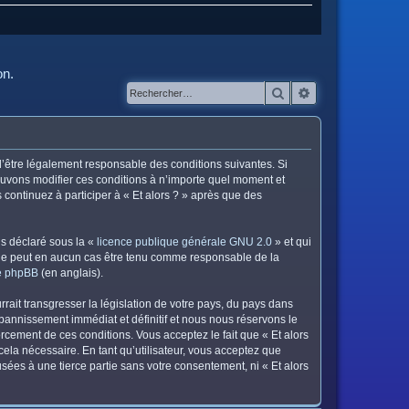
on.
Rechercher
Recherche avanc
z d’être légalement responsable des conditions suivantes. Si
pouvons modifier ces conditions à n’importe quel moment et
continuez à participer à « Et alors ? » après que des
ns déclaré sous la «
licence publique générale GNU 2.0
» et qui
ed ne peut en aucun cas être tenu comme responsable de la
de phpBB
(en anglais).
ait transgresser la législation de votre pays, du pays dans
 bannissement immédiat et définitif et nous nous réservons le
nforcement de ces conditions. Vous acceptez le fait que « Et alors
cela nécessaire. En tant qu’utilisateur, vous acceptez que
ées à une tierce partie sans votre consentement, ni « Et alors