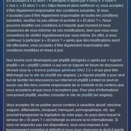
En accédant à « Et alors ? » (désigné ci-après par « nous », « notre »,
c
« nos », « Et alors ? » et « https://www.et-alors.net/forum »), vous acceptez
h
d’être légalement responsable des conditions suivantes. Si vous
e
n’acceptez pas d’être légalement responsable de toutes les conditions
suivantes, veuillez ne pas utiliser et accéder à « Et alors ? ». Nous
r
pouvons modifier ces conditions à n’importe quel moment et nous
essaierons de vous informer de ces modifications, bien que nous vous
conseillons de vérifier régulièrement par vous-même. En effet, si vous
continuez à participer à « Et alors ? » après que des modifications aient
été effectuées, vous acceptez d’être légalement responsable des
conditions modifiées et mises à jour.
Nos forums sont développés par phpBB (désignés ci-après par « logiciel
phpBB » et « phpBB Limited ») qui est un logiciel de forum de discussions
déclaré sous la «
licence publique générale GNU 2.0
» et qui peut être
téléchargé sur
le site de phpBB
(en anglais). Le logiciel phpBB a pour seul
but de faciliter les discussions sur internet et phpBB Limited ne peut en
aucun cas être tenu comme responsable de la conduite et du contenu que
nous acceptons et que nous n’acceptons pas. Pour plus d’informations
concernant phpBB, veuillez consulter
le site de phpBB
(en anglais).
Vous acceptez de ne publier aucun contenu à caractère abusif, obscène,
vulgaire, diffamatoire, choquant, menaçant, pornographique, etc. qui
pourrait transgresser la législation de votre pays, du pays dans lequel le
serveur de « Et alors ? » est hébergé ou encore la loi internationale. Si
vous ne respectez pas ces dispositions, vous vous exposez à un
bannissement immédiat et définitif et nous nous réservons le droit d’avertir