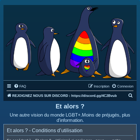
FAQ
Inscription
Connexion
R
REJOIGNEZ NOUS SUR DISCORD : https://discord.gg/4C2Bvub
e
Et alors ?
c
Une autre vision du monde LGBT+.Moins de préjugés, plus
h
d'information.
e
Et alors ? - Conditions d’utilisation
r