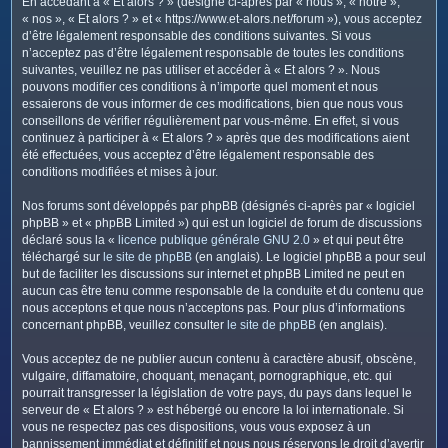
En accédant à « Et alors ? » (désigné ci-après par « nous », « notre »,
c
« nos », « Et alors ? » et « https://www.et-alors.net/forum »), vous acceptez
h
d’être légalement responsable des conditions suivantes. Si vous
e
n’acceptez pas d’être légalement responsable de toutes les conditions
suivantes, veuillez ne pas utiliser et accéder à « Et alors ? ». Nous
r
pouvons modifier ces conditions à n’importe quel moment et nous
essaierons de vous informer de ces modifications, bien que nous vous
conseillons de vérifier régulièrement par vous-même. En effet, si vous
continuez à participer à « Et alors ? » après que des modifications aient
été effectuées, vous acceptez d’être légalement responsable des
conditions modifiées et mises à jour.
Nos forums sont développés par phpBB (désignés ci-après par « logiciel
phpBB » et « phpBB Limited ») qui est un logiciel de forum de discussions
déclaré sous la «
licence publique générale GNU 2.0
» et qui peut être
téléchargé sur
le site de phpBB
(en anglais). Le logiciel phpBB a pour seul
but de faciliter les discussions sur internet et phpBB Limited ne peut en
aucun cas être tenu comme responsable de la conduite et du contenu que
nous acceptons et que nous n’acceptons pas. Pour plus d’informations
concernant phpBB, veuillez consulter
le site de phpBB
(en anglais).
Vous acceptez de ne publier aucun contenu à caractère abusif, obscène,
vulgaire, diffamatoire, choquant, menaçant, pornographique, etc. qui
pourrait transgresser la législation de votre pays, du pays dans lequel le
serveur de « Et alors ? » est hébergé ou encore la loi internationale. Si
vous ne respectez pas ces dispositions, vous vous exposez à un
bannissement immédiat et définitif et nous nous réservons le droit d’avertir