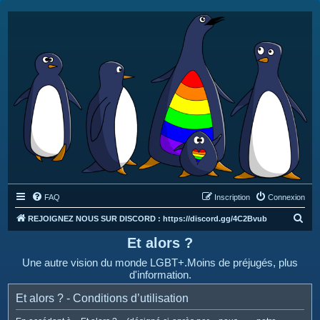
FAQ
Inscription
Connexion
R
REJOIGNEZ NOUS SUR DISCORD : https://discord.gg/4C2Bvub
e
Et alors ?
c
Une autre vision du monde LGBT+.Moins de préjugés, plus
h
d'information.
e
Et alors ? - Conditions d’utilisation
r