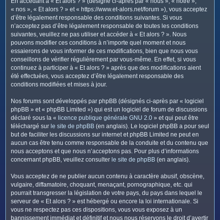
En accédant à « Et alors ? » (désigné ci-après par « nous », « notre »,
c
« nos », « Et alors ? » et « https://www.et-alors.net/forum »), vous acceptez
h
d’être légalement responsable des conditions suivantes. Si vous
e
n’acceptez pas d’être légalement responsable de toutes les conditions
suivantes, veuillez ne pas utiliser et accéder à « Et alors ? ». Nous
r
pouvons modifier ces conditions à n’importe quel moment et nous
essaierons de vous informer de ces modifications, bien que nous vous
conseillons de vérifier régulièrement par vous-même. En effet, si vous
continuez à participer à « Et alors ? » après que des modifications aient
été effectuées, vous acceptez d’être légalement responsable des
conditions modifiées et mises à jour.
Nos forums sont développés par phpBB (désignés ci-après par « logiciel
phpBB » et « phpBB Limited ») qui est un logiciel de forum de discussions
déclaré sous la «
licence publique générale GNU 2.0
» et qui peut être
téléchargé sur
le site de phpBB
(en anglais). Le logiciel phpBB a pour seul
but de faciliter les discussions sur internet et phpBB Limited ne peut en
aucun cas être tenu comme responsable de la conduite et du contenu que
nous acceptons et que nous n’acceptons pas. Pour plus d’informations
concernant phpBB, veuillez consulter
le site de phpBB
(en anglais).
Vous acceptez de ne publier aucun contenu à caractère abusif, obscène,
vulgaire, diffamatoire, choquant, menaçant, pornographique, etc. qui
pourrait transgresser la législation de votre pays, du pays dans lequel le
serveur de « Et alors ? » est hébergé ou encore la loi internationale. Si
vous ne respectez pas ces dispositions, vous vous exposez à un
bannissement immédiat et définitif et nous nous réservons le droit d’avertir