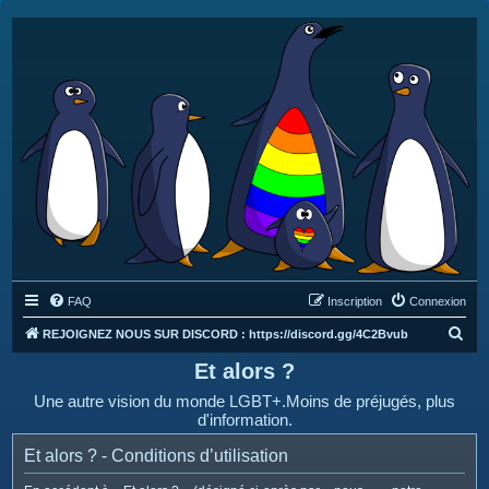
FAQ
Inscription
Connexion
R
REJOIGNEZ NOUS SUR DISCORD : https://discord.gg/4C2Bvub
e
Et alors ?
c
Une autre vision du monde LGBT+.Moins de préjugés, plus
h
d'information.
e
Et alors ? - Conditions d’utilisation
r